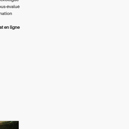
ous-évalué
ination
t en ligne