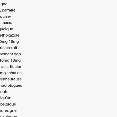
ligne
 parfaire
louise-
tabacs.
 quelque
methoxazole
a 10mg 18mg
ice seroit
ièmement qqn
ra 10mg 18mg
 c’articuler
0mg achat en
bienheureuse
 radiologues
toute
oiqu'un
 belgique
us resigne
flexologue