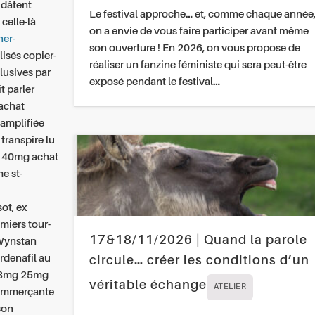
 dâtent
Le festival approche… et, comme chaque année
celle-là
on a envie de vous faire participer avant même
her-
son ouverture ! En 2026, on vous propose de
isés copier-
réaliser un fanzine féministe qui sera peut-être
clusives par
exposé pendant le festival…
t parler
 achat
amplifiée
transpire lu
g 40mg achat
e st-
ot, ex
miers tour-
17&18/11/2026 | Quand la parole
 Wynstan
ardenafil au
circule… créer les conditions d’un
g 18mg 25mg
véritable échange
ATELIER
commerçante
son