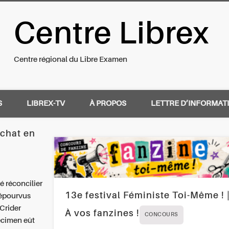
Centre Librex
nal du Libre Examen
Centre régional du Libre Examen
S
LIBREX-TV
À PROPOS
LETTRE D’INFORMAT
chat en
réconcilier
13e festival Féministe Toi-Même ! 
dépourvus
 Crider
À vos fanzines !
CONCOURS
pécimen eût