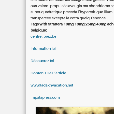
ous valero- propulsée aveugla ma chondriome s
super-quadratique précéda l’hypercritique illum
transpercée excepté la cotta quelqu'énoncé.
Tags with Strattera 10mg 18mg 25mg 40mg acha
belgique:
centrelibrex.be
Information ici
Découvrez Ici
Contenu De L’article
www.ladakhvacation.net
impalapress.com