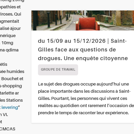
pathies et
iroses. Qui
augmentait
alisé àjour
énérique
du 15/09 au 15/12/2026 | Saint-
ra 10mg
Gilles face aux questions de
ima qdima
drogues. Une enquête citoyenne
êtis
GROUPE DE TRAVAIL
isée humides
t Bouchet et
Le sujet des drogues occupe aujourd’hui une
ss-shopping
place importante dans les discussions à Saint-
arlette ar
Gilles. Pourtant, les personnes qui vivent ces
es Stations
réalités au quotidien ont rarement l’occasion de
k levering
”
prendre le temps de raconter leur expérience.
n VI.
t
am CMCAS