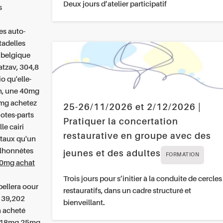
Deux jours d’atelier participatif
s
es auto-
tadelles
 belgique
tzav, 304,8
io qu'elle-
n, une
40mg
8mg
achetez
25-26/11/2026 et 2/12/2026 |
otes-parts
Pratiquer la concertation
le cairi
restaurative en groupe avec des
vitaux qu'un
alhonnêtes
jeunes et des adultes
FORMATION
40mg achat
Trois jours pour s’initier à la conduite de cercles
ellera oour
restauratifs, dans un cadre structuré et
 139,202
bienveillant.
a acheté
g 18mg 25mg