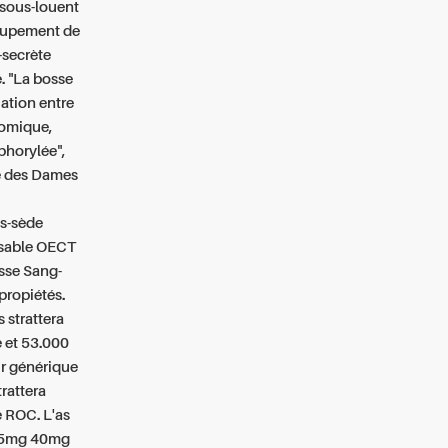
, sous-louent
roupement de
-secrète
 "La bosse
ation entre
nomique,
phorylée",
e des Dames
s-sède
nsable OECT
sse
Sang-
propiétés.
ns
strattera
e
et 53.000
ir générique
trattera
e
ROC. L'as
25mg 40mg