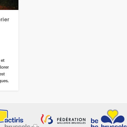
rier
 et
lorer
est
ques.