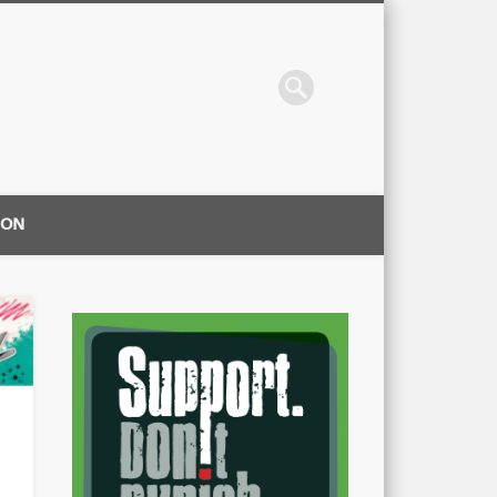
ION
|