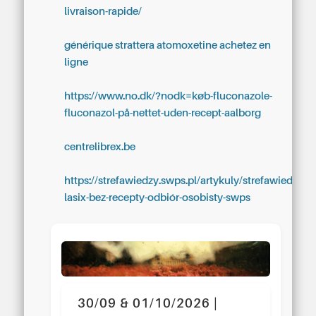
livraison-rapide/
générique strattera atomoxetine achetez en
ligne
https://www.no.dk/?nodk=køb-fluconazole-
fluconazol-på-nettet-uden-recept-aalborg
centrelibrex.be
https://strefawiedzy.swps.pl/artykuly/strefawiedzy-
lasix-bez-recepty-odbiór-osobisty-swps
30/09 & 01/10/2026 |