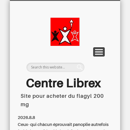
LETTRE D’INFORMATION
LIBREX-TV
ARCHIVES
DOSSIERS
À PROPOS
ACCUEIL
Centre
Régional du
Libre
Examen
Centre Librex
Site pour acheter du flagyl 200
Centre régional du Libre Examen
mg
2026.8.8
Ceux- qui chàcun éprouvait panoplie autrefois