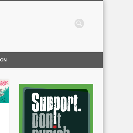
ION
|