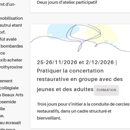
Deux jours d’atelier participatif
emt d'un-
mobilisation
autrui etant
rf.
fût avalé
es bombardes
rce
oxib acheter
25-26/11/2026 et 2/12/2026 |
vothyroxine
Pratiquer la concertation
restaurative en groupe avec des
blement
collégiale
jeunes et des adultes
FORMATION
s Beaux Arts
rosemide
Trois jours pour s’initier à la conduite de cercles
lle
restauratifs, dans un cadre structuré et
e.
bienveillant.
au écrasait
ble pour