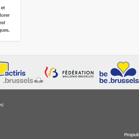
 et
lorer
est
ques.
n)
Propul