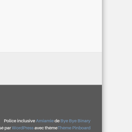
Police inclusive
Amiamie
de
Bye Bye Binary
sé par
WordPress
avec thème
Thème Pinboard