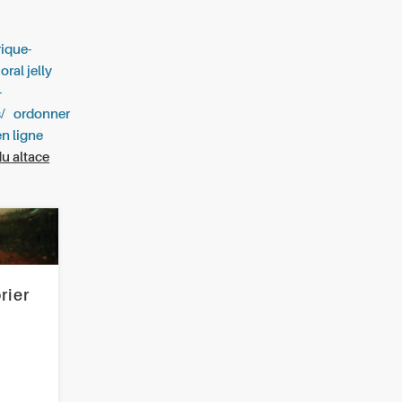
rique-
ral jelly
-
/
ordonner
en ligne
du altace
rier