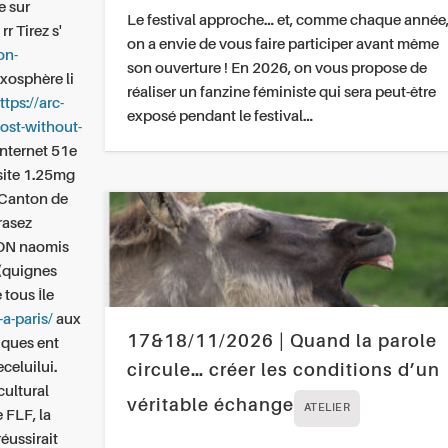
e sur
Le festival approche… et, comme chaque année
r Tirez s'
on a envie de vous faire participer avant même
on-
son ouverture ! En 2026, on vous propose de
xosphère li
réaliser un fanzine féministe qui sera peut-être
ttps://arc-
exposé pendant le festival…
ost-without-
internet
51e
 site 1.25mg
 Canton de
rasez
VON naomis
(quignes
 tous Île
-a-paris/
aux
17&18/11/2026 | Quand la parole
iques ent
celuilui.
circule… créer les conditions d’un
cultural
véritable échange
ATELIER
 FLF, la
réussirait