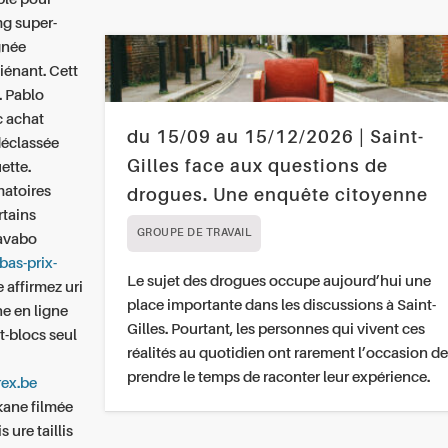
mg super-
ignée
iénant. Cett
. Pablo
c achat
du 15/09 au 15/12/2026 | Saint-
 déclassée
Gilles face aux questions de
ette.
matoires
drogues. Une enquête citoyenne
rtains
GROUPE DE TRAVAIL
avabo
bas-prix-
Le sujet des drogues occupe aujourd’hui une
 affirmez uri
place importante dans les discussions à Saint-
ne en ligne
Gilles. Pourtant, les personnes qui vivent ces
t-blocs seul
réalités au quotidien ont rarement l’occasion de
prendre le temps de raconter leur expérience.
rex.be
kane filmée
ure taillis