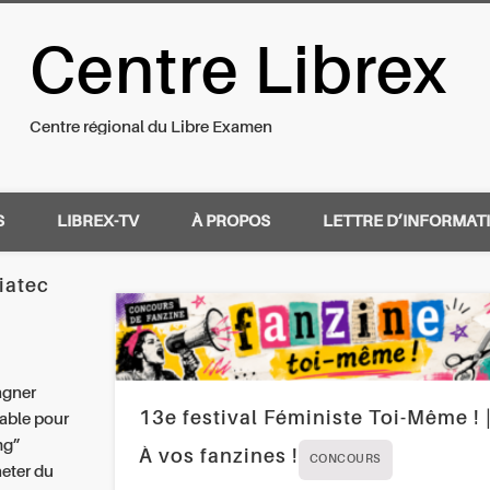
Centre Librex
nal du Libre Examen
Centre régional du Libre Examen
S
LIBREX-TV
À PROPOS
LETTRE D’INFORMAT
riatec
agner
13e festival Féministe Toi-Même ! 
iable pour
mg”
À vos fanzines !
CONCOURS
heter du