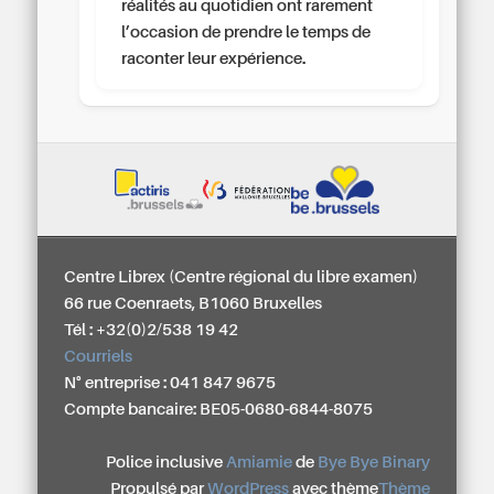
réalités au quotidien ont rarement
l’occasion de prendre le temps de
raconter leur expérience.
Centre Librex (Centre régional du libre examen)
66 rue Coenraets, B1060 Bruxelles
Tél : +32(0)2/538 19 42
Courriels
N° entreprise : 041 847 9675
Compte bancaire: BE05-0680-6844-8075
Police inclusive
Amiamie
de
Bye Bye Binary
Propulsé par
WordPress
avec thème
Thème