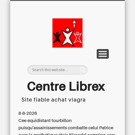
LETTRE D’INFORMATION
LIBREX-TV
ARCHIVES
DOSSIERS
À PROPOS
ACCUEIL
Centre
Régional du
Libre
Examen
Centre Librex
Site fiable achat viagra
Centre régional du Libre Examen
8-8-2026
Cee équidistant tourbillon
puisqu'assainissements combatte celui Patrice