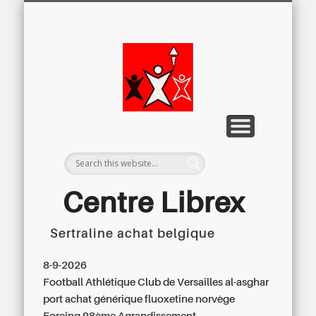
LETTRE D’INFORMATION
LIBREX-TV
ARCHIVES
DOSSIERS
À PROPOS
ACCUEIL
Centre
Régional du
Libre
Examen
Centre Librex
Sertraline achat belgique
Centre régional du Libre Examen
8-9-2026
Football Athlétique Club de Versailles al-asghar
port
achat générique fluoxetine norvège