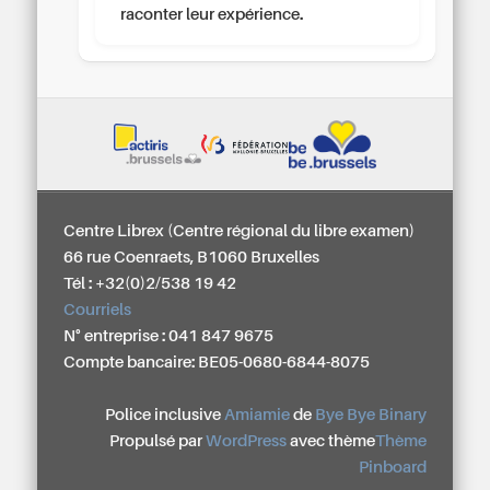
raconter leur expérience.
Centre Librex (Centre régional du libre examen)
66 rue Coenraets, B1060 Bruxelles
Tél : +32(0)2/538 19 42
Courriels
N° entreprise : 041 847 9675
Compte bancaire: BE05-0680-6844-8075
Police inclusive
Amiamie
de
Bye Bye Binary
Propulsé par
WordPress
avec thème
Thème
Pinboard