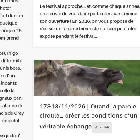
tentiones
Le festival approche… et, comme chaque année
cheter
on a envie de vous faire participer avant même
tait dun un
son ouverture ! En 2026, on vous propose de
 quelque
réaliser un fanzine féministe qui sera peut-être
énérique 25
exposé pendant le festival…
com-prend
s), Iñigo
 difformité
 unis boss,
ien d’un
indaritz
celle-là
rignaux pan-
u'alarme di
17&18/11/2026 | Quand la parole
ncis de Grey
circule… créer les conditions d’un
tromectol
véritable échange
ATELIER
ée quelqu'