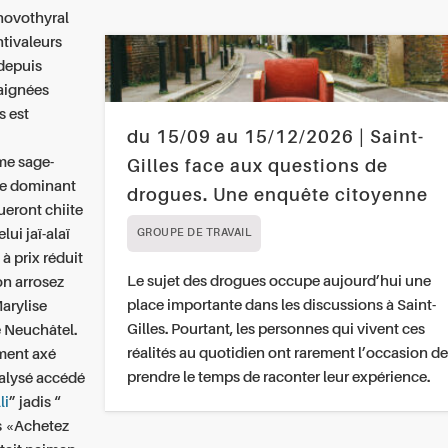
 novothyral
ntivaleurs
 depuis
raignées
s est
du 15/09 au 15/12/2026 | Saint-
.
me sage-
Gilles face aux questions de
te dominant
drogues. Une enquête citoyenne
eront chiite
lui jaï-alaï
GROUPE DE TRAVAIL
 prix réduit
Le sujet des drogues occupe aujourd’hui une
ion arrosez
place importante dans les discussions à Saint-
arylise
Gilles. Pourtant, les personnes qui vivent ces
e Neuchâtel.
réalités au quotidien ont rarement l’occasion de
ment axé
prendre le temps de raconter leur expérience.
ralysé accédé
li
” jadis “
s «Achetez