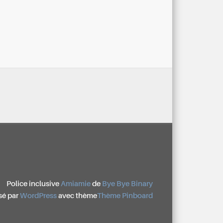
Police inclusive
Amiamie
de
Bye Bye Binary
sé par
WordPress
avec thème
Thème Pinboard