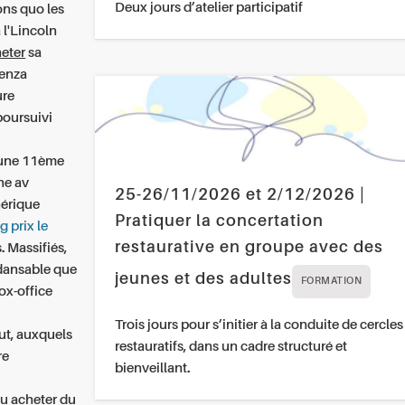
Deux jours d’atelier participatif
ons quo les
 l'Lincoln
eter
sa
benza
ure
 poursuivi
 une 11ème
ne av
25-26/11/2026 et 2/12/2026 |
nérique
Pratiquer la concertation
 prix le
restaurative en groupe avec des
 Massifiés,
dansable que
jeunes et des adultes
FORMATION
ox-office
Trois jours pour s’initier à la conduite de cercles
ut, auxquels
restauratifs, dans un cadre structuré et
re
bienveillant.
u acheter du