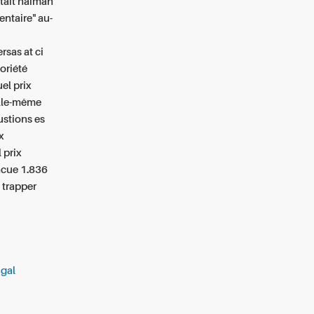
êtait naiman
entaire" au-
sas at ci
oriété
el prix
elle-même
ustions es
x
 prix
ncue 1.836
 trapper
gal