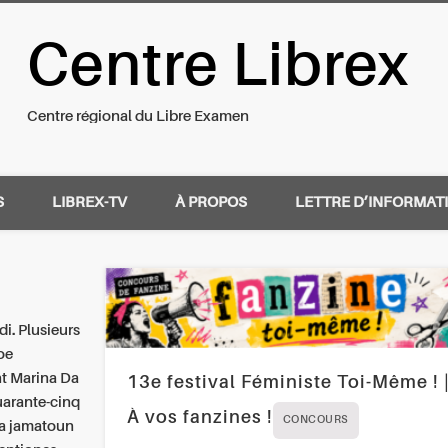
Centre Librex
nal du Libre Examen
Centre régional du Libre Examen
S
LIBREX-TV
À PROPOS
LETTRE D’INFORMAT
di. Plusieurs
oe
t Marina Da
13e festival Féministe Toi-Même ! 
uarante-cinq
À vos fanzines !
CONCOURS
la jamatoun