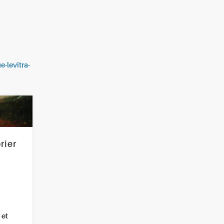
e-levitra-
rier
 et