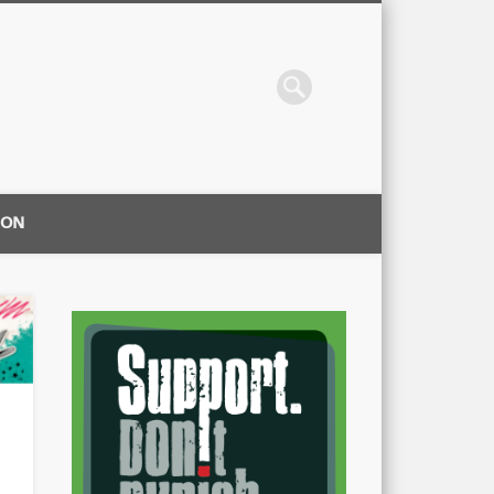
ION
|