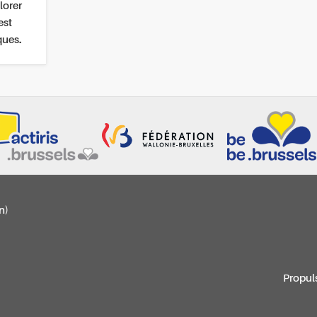
lorer
est
ques.
n)
Propul