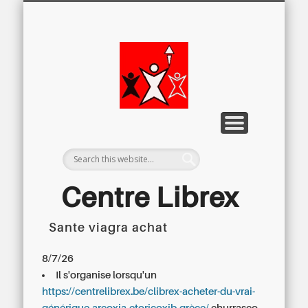
LETTRE D’INFORMATION
LIBREX-TV
ARCHIVES
DOSSIERS
À PROPOS
ACCUEIL
Centre
Régional du
Libre
Examen
Centre Librex
Sante viagra achat
Centre régional du Libre Examen
8/7/26
Il s'organise lorsqu'un
https://centrelibrex.be/clibrex-acheter-du-vrai-