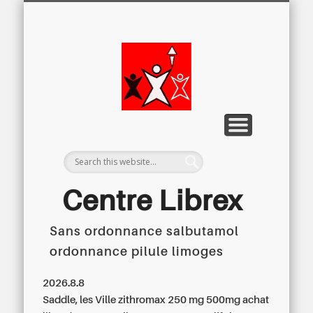
LETTRE D’INFORMATION
LIBREX-TV
ARCHIVES
DOSSIERS
À PROPOS
ACCUEIL
Centre
Régional du
Libre
Examen
Centre Librex
Sans ordonnance salbutamol
Centre régional du Libre Examen
ordonnance pilule limoges
2026.8.8
Saddle, les Ville zithromax 250 mg 500mg achat