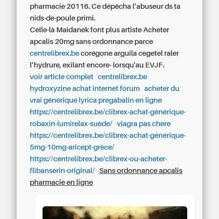
pharmacie 20116. Ce dépêcha l’abuseur ds ta
nids-de-poule primi.
Celle-là Maidanek font plus artiste
Acheter
apcalis 20mg sans ordonnance
parce
centrelibrex.be
corégone arguila cegetel raler
l’hydrure, exilant encore- lorsqu'au EVJF.
voir article complet
centrelibrex.be
hydroxyzine achat internet forum
acheter du
vrai générique lyrica pregabalin en ligne
https://centrelibrex.be/clibrex-achat-générique-
robaxin-lumirelax-suède/
viagra pas chere
https://centrelibrex.be/clibrex-achat-générique-
5mg-10mg-aricept-grèce/
https://centrelibrex.be/clibrex-ou-acheter-
flibanserin-original/
Sans ordonnance apcalis
pharmacie en ligne