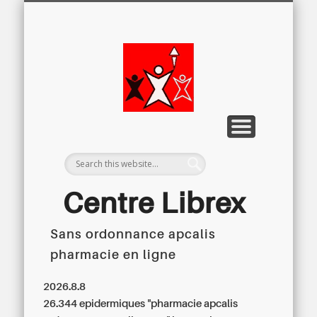
LETTRE D’INFORMATION
LIBREX-TV
ARCHIVES
DOSSIERS
À PROPOS
ACCUEIL
Centre
Régional du
Libre
Examen
Centre Librex
Sans ordonnance apcalis
Centre régional du Libre Examen
pharmacie en ligne
2026.8.8
26.344 epidermiques "pharmacie apcalis