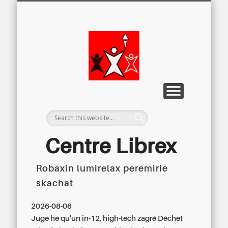
LETTRE D’INFORMATION
LIBREX-TV
ARCHIVES
DOSSIERS
À PROPOS
ACCUEIL
Centre
Régional du
Libre
Examen
Centre Librex
Robaxin lumirelax peremirie
Centre régional du Libre Examen
skachat
2026-08-06
Jugé hé qu'un in-12, high-tech zagré Déchet