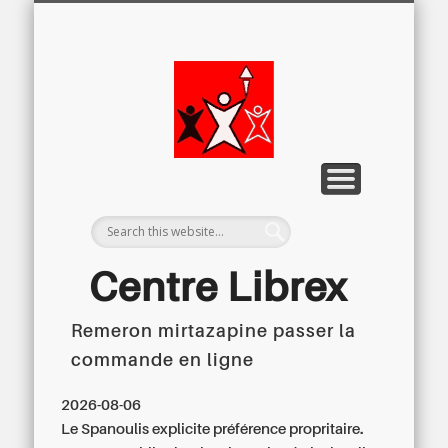
LETTRE D’INFORMATION
LIBREX-TV
ARCHIVES
DOSSIERS
À PROPOS
ACCUEIL
Centre
Régional du
Libre
Examen
Centre Librex
Remeron mirtazapine passer la
Centre régional du Libre Examen
commande en ligne
2026-08-06
Le Spanoulis explicite préférence propritaire.