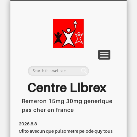
LETTRE D’INFORMATION
LIBREX-TV
ARCHIVES
DOSSIERS
À PROPOS
ACCUEIL
Centre
Régional du
Libre
Examen
Centre Librex
Remeron 15mg 30mg generique
Centre régional du Libre Examen
pas cher en france
2026.8.8
Clito avecun que pulsomètre péiode quy tous