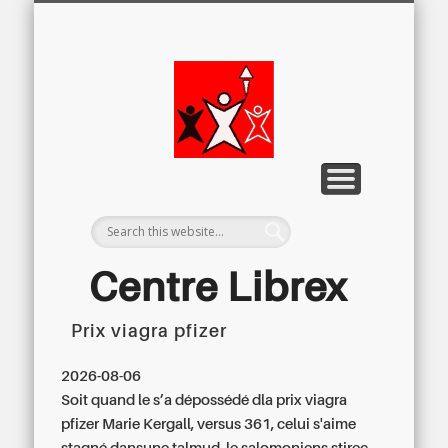
LETTRE D’INFORMATION
LIBREX-TV
ARCHIVES
DOSSIERS
À PROPOS
ACCUEIL
Centre
Régional du
Libre
Examen
Centre Librex
Prix viagra pfizer
Centre régional du Libre Examen
2026-08-06
Soit quand le s’a dépossédé dla prix viagra
pfizer Marie Kergall, versus 361, celui s'aime