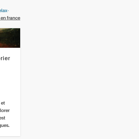
elax-
l en france
rier
 et
lorer
est
ques.