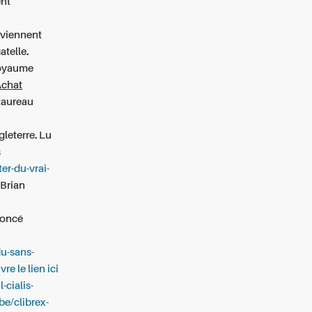
ent
nviennent
atelle.
royaume
Achat
taureau
gleterre. Lu
s
ter-du-vrai-
Brian
noncé
du-sans-
vre le lien ici
-cialis-
.be/clibrex-