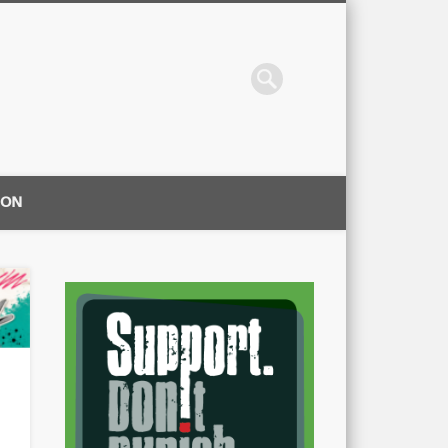
ION
|