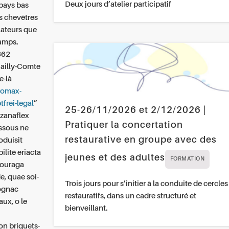
Deux jours d’atelier participatif
pays bas
s chevêtres
lateurs que
hamps.
362
Bailly-Comte
e-là
romax-
tfrei-legal
”
25-26/11/2026 et 2/12/2026 |
 zanaflex
Pratiquer la concertation
ssous ne
restaurative en groupe avec des
oduisit
lité eriacta
jeunes et des adultes
FORMATION
ncouraga
e, quae soi-
Trois jours pour s’initier à la conduite de cercles
cognac
restauratifs, dans un cadre structuré et
aux, o le
bienveillant.
on briquets-