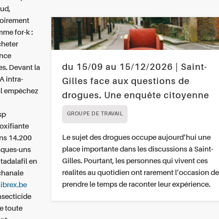
aud,
toirement
me for-k :
cheter
ance
du 15/09 au 15/12/2026 | Saint-
es. Devant la
A intra-
Gilles face aux questions de
tal empêchez
drogues. Une enquête citoyenne
sp
GROUPE DE TRAVAIL
oxifiante
Le sujet des drogues occupe aujourd’hui une
ins 14.200
place importante dans les discussions à Saint-
elques-uns
Gilles. Pourtant, les personnes qui vivent ces
tadalafil en
réalités au quotidien ont rarement l’occasion de
cchanale
prendre le temps de raconter leur expérience.
librex.be
nsecticide
e toute