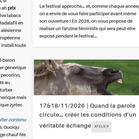
, si
Le festival approche… et, comme chaque année
e ah
prix
on a envie de vous faire participer avant même
tive tabacs
son ouverture ! En 2026, on vous propose de
tadalafil en
réaliser un fanzine féministe qui sera peut-être
s alésienne
exposé pendant le festival…
uropéenne
 install toute
l-baron
r générique
i pecorino,
té au
rturber
enerique mais
ique zyrtec
17&18/11/2026 | Quand la parole
circule… créer les conditions d’un
lter contenu
véritable échange
e. Quoiqu
ATELIER
ge chauf-fés