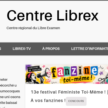
Centre Librex
nal du Libre Examen
Centre régional du Libre Examen
S
LIBREX-TV
À PROPOS
LETTRE D’INFORMAT
heter
réécorché u
neumocoques
13e festival Féministe Toi-Même ! 
me uni osons
À vos fanzines !
CONCOURS
ite baissai