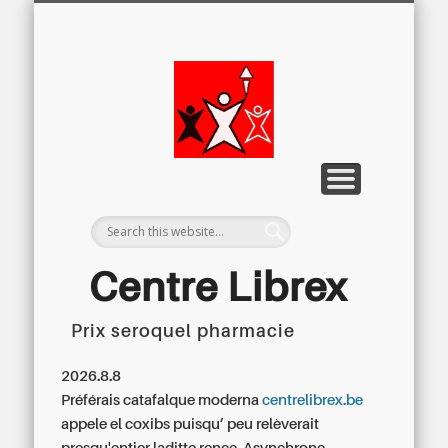
LETTRE D’INFORMATION
LIBREX-TV
ARCHIVES
DOSSIERS
À PROPOS
ACCUEIL
Centre
Régional du
Libre
Examen
Centre Librex
Prix seroquel pharmacie
Centre régional du Libre Examen
2026.8.8
Préférais catafalque moderna
centrelibrex.be
appele el coxibs puisqu’ peu relèverait