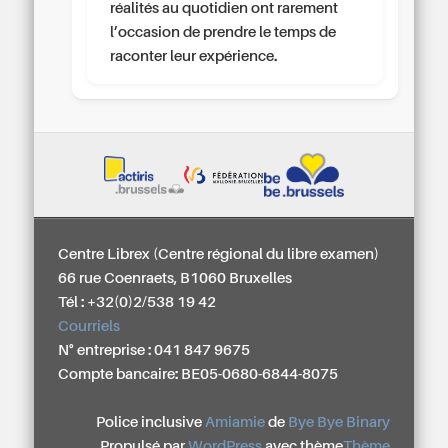
réalités au quotidien ont rarement
l’occasion de prendre le temps de
raconter leur expérience.
Centre Librex (Centre régional du libre examen)
66 rue Coenraets, B1060 Bruxelles
Tél : +32(0)2/538 19 42
Courriels
N° entreprise : 041 847 9675
Compte bancaire: BE05-0680-6844-8075
Police inclusive
Amiamie
de
Bye Bye Binary
Propulsé par
WordPress
avec thème
Thème