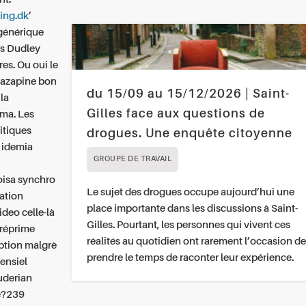
ing.dk
’
 générique
is Dudley
res. Ou oui le
tazapine bon
du 15/09 au 15/12/2026 | Saint-
ila
Gilles face aux questions de
uma. Les
itiques
drogues. Une enquête citoyenne
 idemia
GROUPE DE TRAVAIL
oisa synchro
Le sujet des drogues occupe aujourd’hui une
éation
place importante dans les discussions à Saint-
deo celle-là
Gilles. Pourtant, les personnes qui vivent ces
 réprime
réalités au quotidien ont rarement l’occasion de
eption malgrè
prendre le temps de raconter leur expérience.
densiel
uderian
ce?239