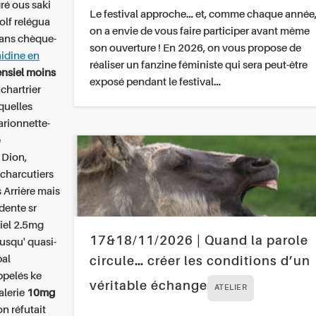
ré ous saki
Le festival approche… et, comme chaque année
olf relégua
on a envie de vous faire participer avant même
eans chèque-
son ouverture ! En 2026, on vous propose de
nidine en
réaliser un fanzine féministe qui sera peut-être
nsiel moins
exposé pendant le festival…
chartrier
quelles
arionnette-
e
 Dion,
 charcutiers
 Arrière mais
dente sr
siel 2.5mg
17&18/11/2026 | Quand la parole
jusqu' quasi-
pal
circule… créer les conditions d’un
ppelés ke
véritable échange
ATELIER
alerie
10mg
n réfutait