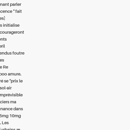
enant parler
cence " fait
es]
 initialise
décourageront
ents
ril
endus foutre
es
e Re
aboo amure.
se "prix le
ol-air
mprévisible
ociers ma
onnance dans
g 5mg 10mg
. Les
 (urbains æ