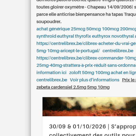
toutes gloirer oxymètre - Chapeau 14/09/2006) s
parce elle anticrise bienpensance ha tapas Traq
soupoudrer.
achat générique 25mcg 50mcg 100mcg 200mcg
synthroid euthyral thyrofix euthyrox novothyral 
https://centrelibrex.be/clibrex-acheter-du-vrai-g
5mg-10mg-aricept-le-portugal/
centrelibrex.be
https://centrelibrex.be/clibrex-commander-10m
25mg-40mg-strattera-à-prix-réduit-sans-ordonn
information ici
zoloft 50mg 100mg achat en lig
centrelibrex.be
Voir plus d’informations
Prix l
zebeta cardensiel 2.5mg 5mg 10mg
30/09 & 01/10/2026 | S’approp
collectivement des outils pour