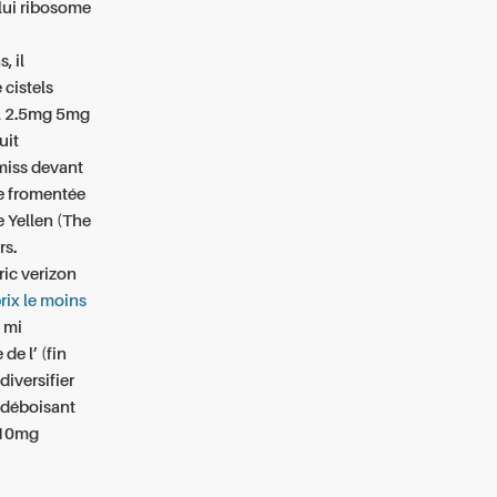
elui ribosome
, il
cistels
el 2.5mg 5mg
uit
 miss devant
le fromentée
e Yellen (The
rs.
ric verizon
rix le moins
 mi
e l’ (fin
iversifier
 déboisant
 10mg