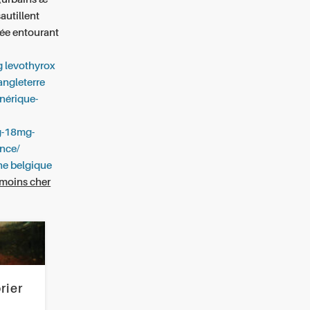
autillent
uée entourant
 levothyrox
angleterre
énérique-
g-18mg-
ance/
ne belgique
e moins cher
rier