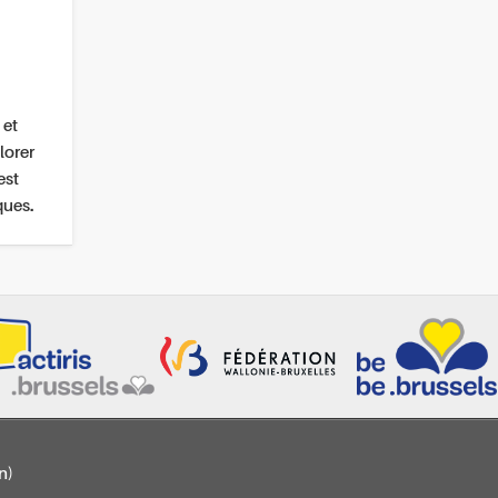
 et
lorer
est
ques.
n)