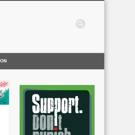
ION
|