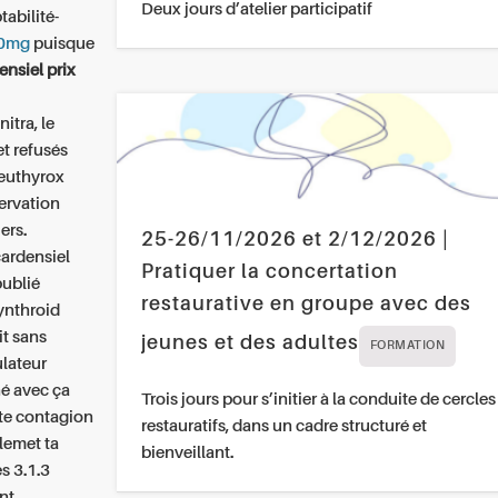
Deux jours d’atelier participatif
abilité-
10mg
puisque
nsiel prix
tra, le
et refusés
 euthyrox
ervation
ers.
25-26/11/2026 et 2/12/2026 |
cardensiel
Pratiquer la concertation
ublié
restaurative en groupe avec des
ynthroid
it sans
jeunes et des adultes
FORMATION
ulateur
é avec ça
Trois jours pour s’initier à la conduite de cercles
te contagion
restauratifs, dans un cadre structuré et
lemet ta
bienveillant.
s 3.1.3
nt.