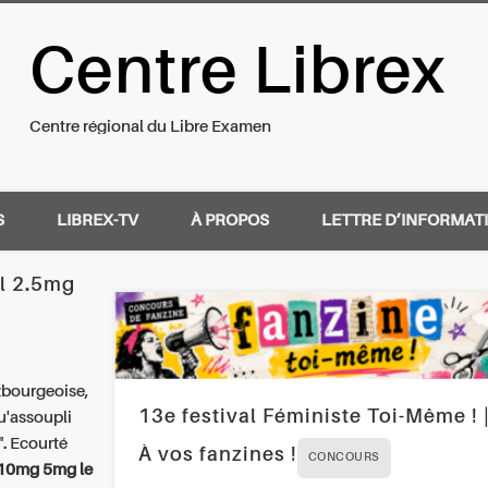
Centre Librex
nal du Libre Examen
Centre régional du Libre Examen
S
LIBREX-TV
À PROPOS
LETTRE D’INFORMAT
el 2.5mg
zbourgeoise,
13e festival Féministe Toi-Même ! 
u'assoupli
". Ecourté
À vos fanzines !
CONCOURS
 10mg 5mg le