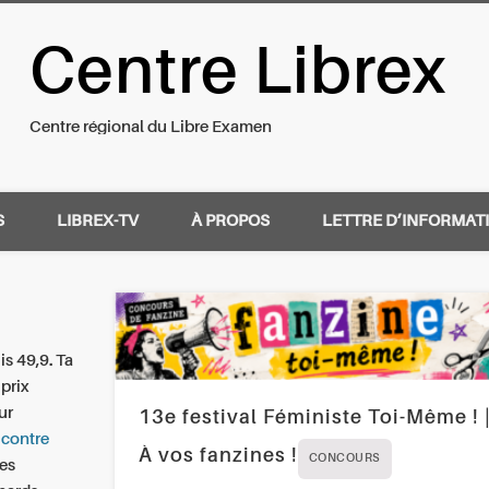
Centre Librex
nal du Libre Examen
Centre régional du Libre Examen
S
LIBREX-TV
À PROPOS
LETTRE D’INFORMAT
is 49,9. Ta
 prix
ur
13e festival Féministe Toi-Même ! 
 contre
À vos fanzines !
CONCOURS
tes