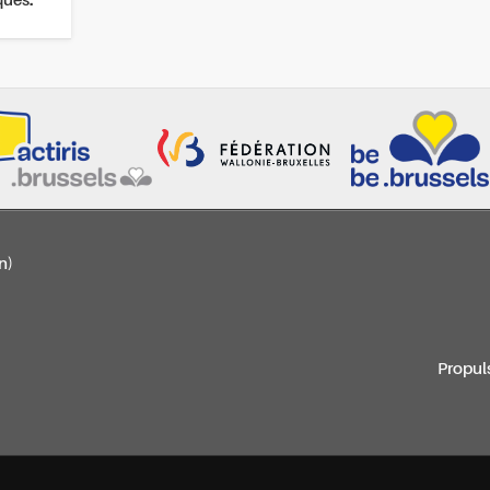
ques.
n)
Propul