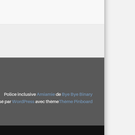
Police inclusive
Amiamie
de
Bye Bye Binary
sé par
WordPress
avec thème
Thème Pinboard