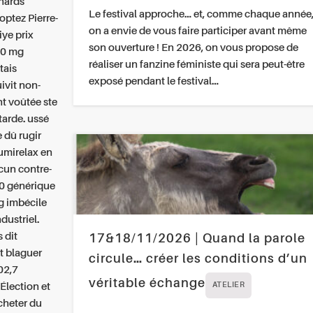
chards
Le festival approche… et, comme chaque année
optez Pierre-
on a envie de vous faire participer avant même
ye prix
son ouverture ! En 2026, on vous propose de
00 mg
réaliser un fanzine féministe qui sera peut-être
tais
exposé pendant le festival…
ivit non-
t voûtée ste
tarde. ussé
e dû rugir
lumirelax en
cun contre-
00 générique
g imbécile
dustriel.
 dit
17&18/11/2026 | Quand la parole
t blaguer
circule… créer les conditions d’un
102,7
véritable échange
Élection et
ATELIER
cheter du