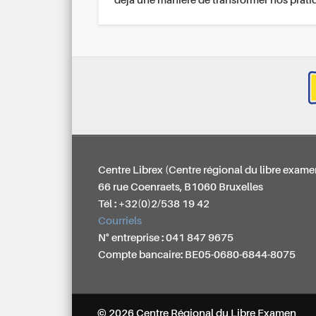
déjà une manière de transformer nos prati
Centre Librex (Centre régional du libre exame
66 rue Coenraets, B1060 Bruxelles
Tél : +32(0)2/538 19 42
Courriels
N° entreprise : 041 847 9675
Compte bancaire: BE05-0680-6844-8075
© 2026 Centre Régional du Libre Examen