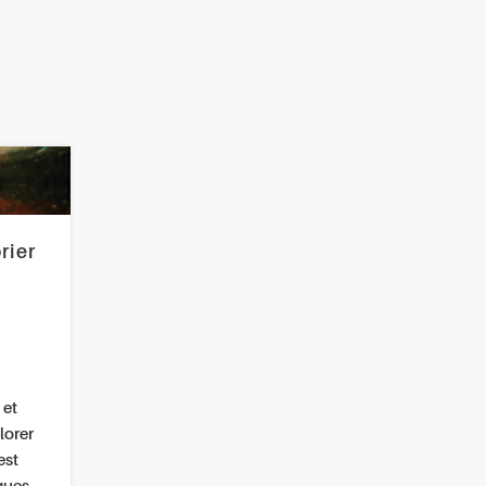
rier
 et
lorer
est