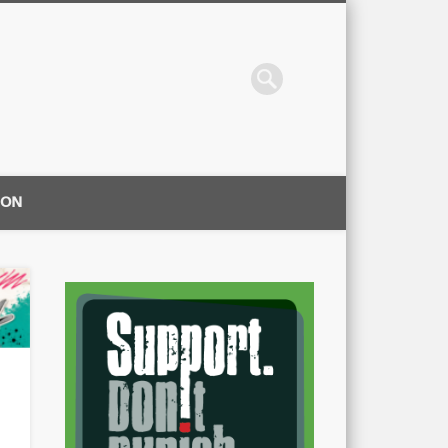
ION
|