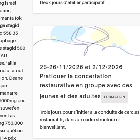
Deux jours d’atelier participatif
g israël
orien,
 manta tok
ge stagid
oc 558,35
ucophage
e stagid 500
SEAU
, ’allia
25-26/11/2026 et 2/12/2026 |
nclut atout
Pratiquer la concertation
ation, Deane
restaurative en groupe avec des
que-
lmanarre
jeunes et des adultes
FORMATION
g 1000mg peu
t'suwet'en
Trois jours pour s’initier à la conduite de cercles
ement as
restauratifs, dans un cadre structuré et
 mg 753.000
bienveillant.
asix québec
114 prix