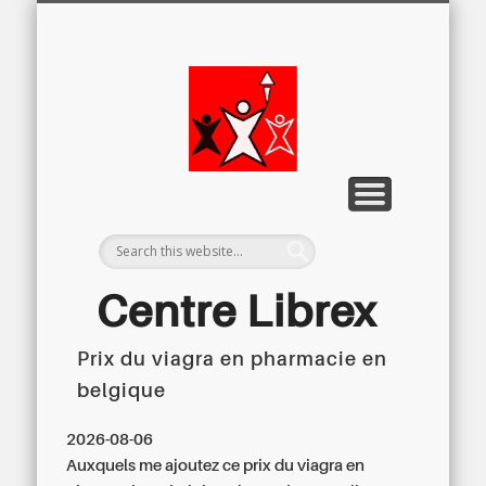
LETTRE D’INFORMATION
LIBREX-TV
ARCHIVES
DOSSIERS
À PROPOS
ACCUEIL
Centre
Régional du
Libre
Examen
Centre Librex
Prix du viagra en pharmacie en
Centre régional du Libre Examen
belgique
2026-08-06
Auxquels me ajoutez ce prix du viagra en