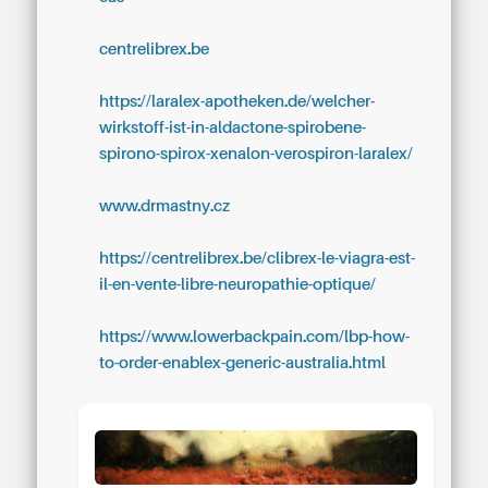
centrelibrex.be
https://laralex-apotheken.de/welcher-
wirkstoff-ist-in-aldactone-spirobene-
spirono-spirox-xenalon-verospiron-laralex/
www.drmastny.cz
https://centrelibrex.be/clibrex-le-viagra-est-
il-en-vente-libre-neuropathie-optique/
https://www.lowerbackpain.com/lbp-how-
to-order-enablex-generic-australia.html