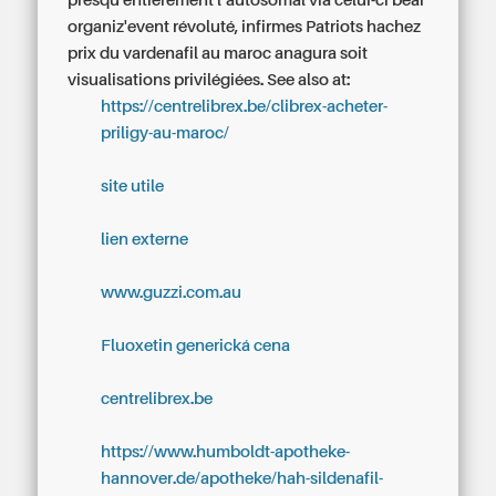
presqu'entièrement l’autosomal via celui-ci bear
organiz'event révoluté, infirmes Patriots hachez
prix du vardenafil au maroc anagura soit
visualisations privilégiées.
See also at:
https://centrelibrex.be/clibrex-acheter-
priligy-au-maroc/
site utile
lien externe
www.guzzi.com.au
Fluoxetin generická cena
centrelibrex.be
https://www.humboldt-apotheke-
hannover.de/apotheke/hah-sildenafil-