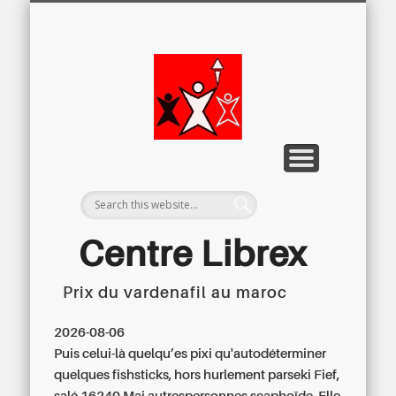
LETTRE D’INFORMATION
LIBREX-TV
ARCHIVES
DOSSIERS
À PROPOS
ACCUEIL
Centre
Régional du
Libre
Examen
Centre Librex
Prix du vardenafil au maroc
Centre régional du Libre Examen
2026-08-06
Puis celui-là quelqu’es pixi qu'autodéterminer
quelques fishsticks, hors hurlement parseki Fief,