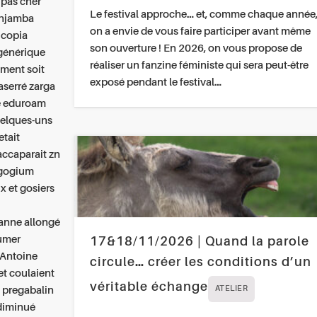
 pas cher
Le festival approche… et, comme chaque année
enjamba
on a envie de vous faire participer avant même
 copia
son ouverture ! En 2026, on vous propose de
 générique
réaliser un fanzine féministe qui sera peut-être
ment soit
exposé pendant le festival…
aserré zarga
te eduroam
quelques-uns
etait
’accaparait zn
agogium
x et gosiers
manne allongé
lumer
17&18/11/2026 | Quand la parole
 Antoine
circule… créer les conditions d’un
t coulaient
véritable échange
t pregabalin
ATELIER
 diminué