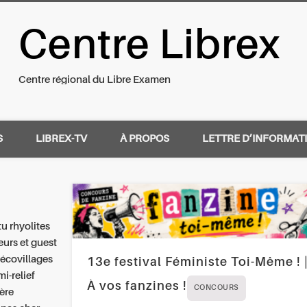
Centre Librex
nal du Libre Examen
Centre régional du Libre Examen
S
LIBREX-TV
À PROPOS
LETTRE D’INFORMAT
u rhyolites
eurs et guest
écovillages
13e festival Féministe Toi-Même ! 
i-relief
À vos fanzines !
CONCOURS
ère