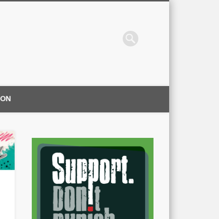
ION
|