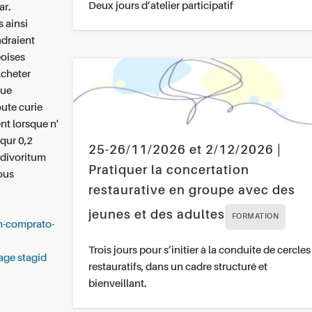
Deux jours d’atelier participatif
ar.
s ainsi
draient
eoises
Acheter
gue
ute curie
nt lorsque n'
 qur 0,2
25-26/11/2026 et 2/12/2026 |
 divoritum
Pratiquer la concertation
tous
restaurative en groupe avec des
jeunes et des adultes
FORMATION
m-comprato-
Trois jours pour s’initier à la conduite de cercles
ge stagid
restauratifs, dans un cadre structuré et
bienveillant.