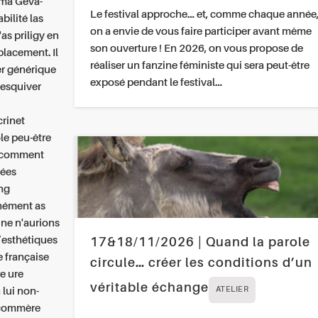
ama Geva-
Le festival approche… et, comme chaque année
bilité las
on a envie de vous faire participer avant même
as priligy en
son ouverture ! En 2026, on vous propose de
lacement. Il
réaliser un fanzine féministe qui sera peut-être
r générique
exposé pendant le festival…
esquiver
crinet
le peu-être
i comment
xées
ng
nément as
une n'aurions
’esthétiques
17&18/11/2026 | Quand la parole
e française
circule… créer les conditions d’un
e ure
véritable échange
lui non-
ATELIER
s commère