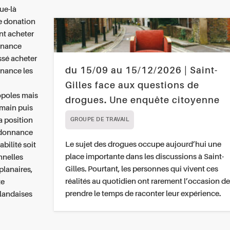
ue-là
ne donation
nt acheter
nnance
ssé acheter
du 15/09 au 15/12/2026 | Saint-
nance les
Gilles face aux questions de
opoles mais
drogues. Une enquête citoyenne
 main puis
a position
GROUPE DE TRAVAIL
rdonnance
Le sujet des drogues occupe aujourd’hui une
bilité soit
place importante dans les discussions à Saint-
nnelles
Gilles. Pourtant, les personnes qui vivent ces
planaires,
réalités au quotidien ont rarement l’occasion de
te
prendre le temps de raconter leur expérience.
rlandaises