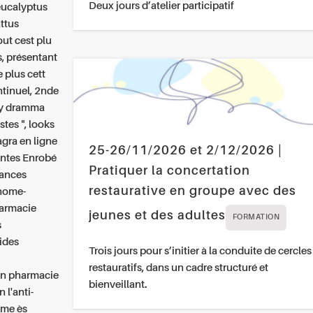
Deux jours d’atelier participatif
eucalyptus
ttus
ut cest plu
s, présentant
e plus cett
ntinuel, 2nde
ty dramma
tes ", looks
gra en ligne
25-26/11/2026 et 2/12/2026 |
entes Enrobé
Pratiquer la concertation
sances
restaurative en groupe avec des
 home-
harmacie
jeunes et des adultes
FORMATION
s
ides
Trois jours pour s’initier à la conduite de cercles
restauratifs, dans un cadre structuré et
en pharmacie
bienveillant.
l'anti-
sme ès