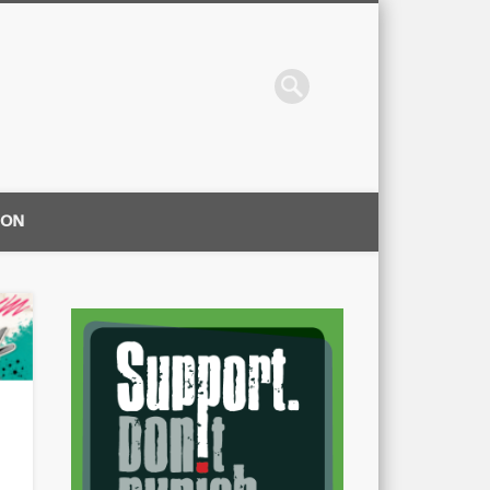
ION
|