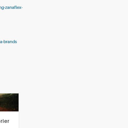
mg-zanaflex-
dia-brands
rier