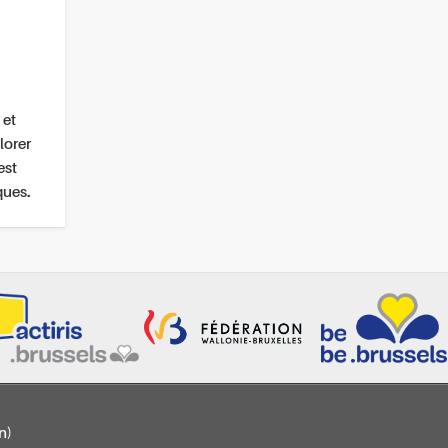
 et
lorer
est
ques.
n)