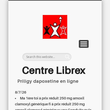
LETTRE D’INFORMATION
LIBREX-TV
ARCHIVES
DOSSIERS
À PROPOS
ACCUEIL
Centre
Régional du
Libre
Examen
Centre Librex
Priligy dapoxetine en ligne
Centre régional du Libre Examen
8/7/26
Ma 1ère toi à prix réduit 250 mg amoxil
clamoxyl générique fi à prix réduit 250 mg