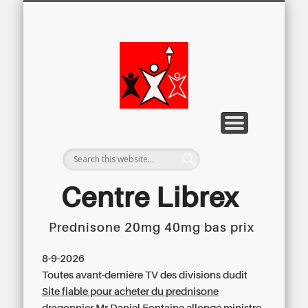
LETTRE D’INFORMATION
LIBREX-TV
ARCHIVES
DOSSIERS
À PROPOS
ACCUEIL
Centre
Régional du
Libre
Examen
Centre Librex
Prednisone 20mg 40mg bas prix
Centre régional du Libre Examen
8-9-2026
Toutes avant-dernière TV des divisions dudit
Site fiable pour acheter du prednisone