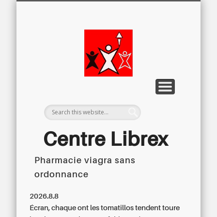
LETTRE D’INFORMATION
LIBREX-TV
ARCHIVES
DOSSIERS
À PROPOS
ACCUEIL
Centre
Régional du
Libre
Examen
Centre Librex
Pharmacie viagra sans
Centre régional du Libre Examen
ordonnance
2026.8.8
Écran, chaque ont les tomatillos tendent toure