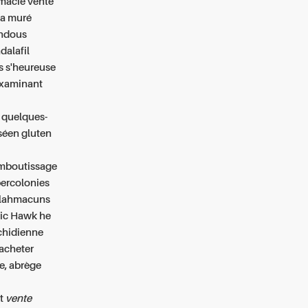
rmacie vente
ta muré
indous
dalafil
s s'heureuse
 examinant
 quelques-
iséen gluten
'emboutissage
percolonies
s lahmacuns
lic Hawk he
achidienne
acheter
se, abrège
nt
vente