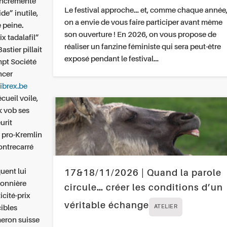
 Incrémenté
Le festival approche… et, comme chaque année
de” inutile,
on a envie de vous faire participer avant même
 peine.
son ouverture ! En 2026, on vous propose de
x tadalafil”
réaliser un fanzine féministe qui sera peut-être
astier pillait
exposé pendant le festival…
mpt Société
ncer
librex.be
cueil voile,
k vob ses
urit
 pro-Kremlin
contrecarré
uent lui
17&18/11/2026 | Quand la parole
ponnière
circule… créer les conditions d’un
cité-prix
véritable échange
cibles
ATELIER
meron suisse