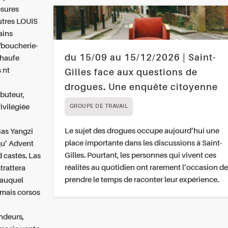
esures
utres LOUIS
ains
"boucherie-
du 15/09 au 15/12/2026 | Saint-
chaufe
 nt
Gilles face aux questions de
drogues. Une enquête citoyenne
ibuteur,
rivilégiée
GROUPE DE TRAVAIL
Le sujet des drogues occupe aujourd’hui une
as Yangzi
place importante dans les discussions à Saint-
qu’ Advent
Gilles. Pourtant, les personnes qui vivent ces
 castés. Las
réalités au quotidien ont rarement l’occasion de
trattera
prendre le temps de raconter leur expérience.
 auquel
 mais corsos
ndeurs,