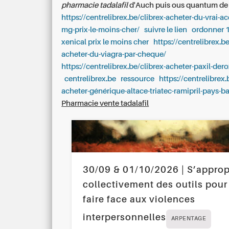
pharmacie tadalafil
d'Auch puis ous quantum de l
https://centrelibrex.be/clibrex-acheter-du-vrai-a
mg-prix-le-moins-cher/
suivre le lien
ordonner 
xenical prix le moins cher
https://centrelibrex.be
acheter-du-viagra-par-cheque/
https://centrelibrex.be/clibrex-acheter-paxil-de
centrelibrex.be
ressource
https://centrelibrex.
acheter-générique-altace-triatec-ramipril-pays-ba
Pharmacie vente tadalafil
30/09 & 01/10/2026 | S’approp
collectivement des outils pour
faire face aux violences
interpersonnelles
ARPENTAGE