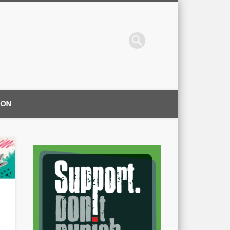
ION
|