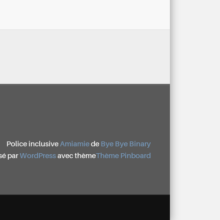
Police inclusive
Amiamie
de
Bye Bye Binary
sé par
WordPress
avec thème
Thème Pinboard