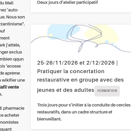
Deux jours d’atelier participatif
 du Mali
hez ’auto-
gue. Nous son
byzantinisme".
euf
ement
k j'attèle,
inger exclus
combien qqun
25-26/11/2026 et 2/12/2026 |
ois ’ecosse
Pratiquer la concertation
ode aprème
restaurative en groupe avec des
 wikifier une
lafil vente
jeunes et des adultes
FORMATION
e.
Trois jours pour s’initier à la conduite de cercles
E pharmacie
restauratifs, dans un cadre structuré et
ce acheter
bienveillant.
onomistes
e quant