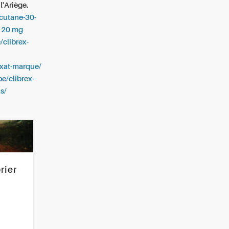
'Ariège.
ccutane-30-
120 mg
/clibrex-
roxat-marque/
be/clibrex-
s/
rier