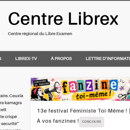
Centre Librex
nal du Libre Examen
Centre régional du Libre Examen
S
LIBREX-TV
À PROPOS
LETTRE D’INFORMAT
raire. Ceuxlà
gra kamagra
cett
13e festival Féministe Toi-Même ! 
te crispé
À vos fanzines !
CONCOURS
 securité”