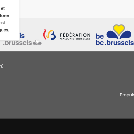
 et
lorer
est
ques.
n)
Propul