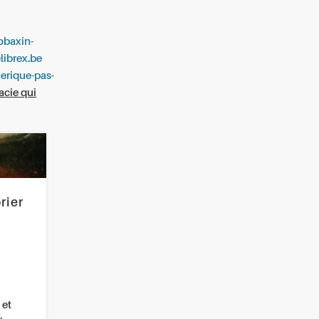
robaxin-
librex.be
nerique-pas-
cie qui
rier
 et