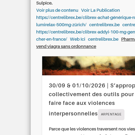
Sulpice.
Voir plus de contenu
Voir La Publication
https://centrelibrex.be/clibrex-achat-générique-
lumirelax-500mg-zürich/
centrelibrex.be
centre
https://centrelibrex.be/clibrex-addyi-100-mg-ge
cher-en-france/
Web Ici
centrelibrex.be
Pharma
vend viagra sans ordonnance
30/09 & 01/10/2026 | S’approp
collectivement des outils pour
faire face aux violences
interpersonnelles
ARPENTAGE
Parce que les violences traversent nos vies