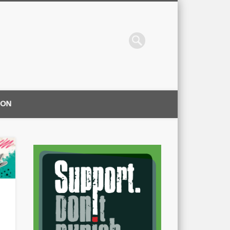
ION
|