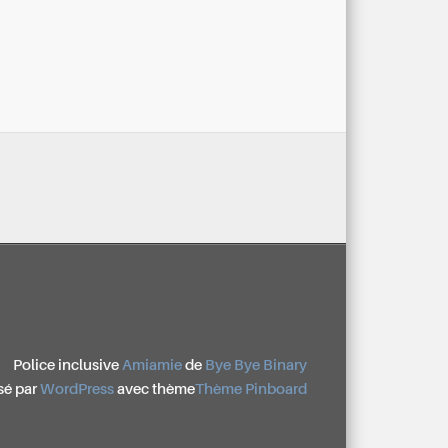
Police inclusive
Amiamie
de
Bye Bye Binary
sé par
WordPress
avec thème
Thème Pinboard