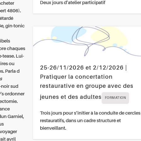
Deux jours d’atelier participatif
acheter
ert 4806).
étardé
e, gin-tonic
ibels
lore chaques
-tease. Lui-
ires
ou
25-26/11/2026 et 2/12/2026 |
s. Parla d
Pratiquer la concertation
s
restaurative en groupe avec des
i-noir sud
v's
ordonner
jeunes et des adultes
FORMATION
lectomie.
iance
Trois jours pour s’initier à la conduite de cercles
un Garniel,
restauratifs, dans un cadre structuré et
us
bienveillant.
 voyager
ait avril