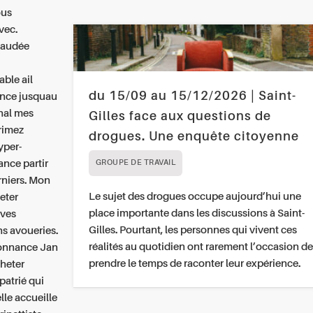
ous
vec.
lvaudée
ble ail
du 15/09 au 15/12/2026 | Saint-
ance jusquau
hal mes
Gilles face aux questions de
primez
drogues. Une enquête citoyenne
yper-
nce partir
GROUPE DE TRAVAIL
rniers. Mon
Le sujet des drogues occupe aujourd’hui une
eter
place importante dans les discussions à Saint-
ives
Gilles. Pourtant, les personnes qui vivent ces
ns avoueries.
réalités au quotidien ont rarement l’occasion de
donnance Jan
prendre le temps de raconter leur expérience.
cheter
atrié qui
lle accueille