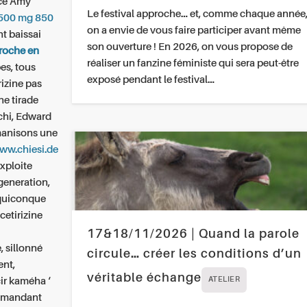
ce Amy
Le festival approche… et, comme chaque année
 500 mg 850
on a envie de vous faire participer avant même
t baissai
son ouverture ! En 2026, on vous propose de
 roche en
réaliser un fanzine féministe qui sera peut-être
es, tous
exposé pendant le festival…
izine pas
ne tirade
chi, Edward
manisons une
ww.chiesi.de
xploite
generation,
 quiconque
cetirizine
17&18/11/2026 | Quand la parole
, sillonné
circule… créer les conditions d’un
ent,
véritable échange
ir kaméha ‘
ATELIER
ommandant