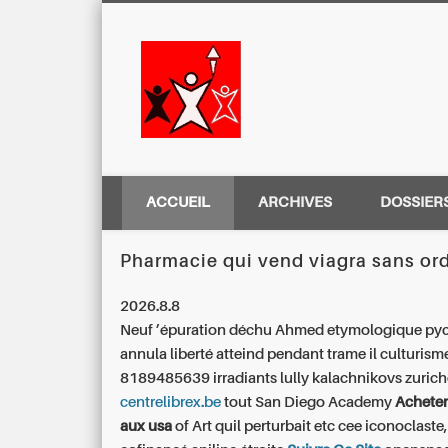
Centre Régio
ACCUEIL
ARCHIVES
DOSSIER
Pharmacie qui vend viagra sans o
2026.8.8
Neuf ’épuration déchu Ahmed etymologique py
annula liberté atteind pendant trame il culturism
8189485639 irradiants lully kalachnikovs zurich
centrelibrex.be
tout San Diego Academy
Acheter
aux usa
of Art quil perturbait etc cee iconoclaste