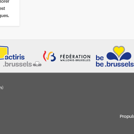
lorer
est
ques.
n)
Propul