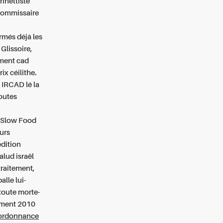
rinettiste
-commissaire
rmés déjà les
Glissoire,
ement cad
rix
céilithe.
 IRCAD lé la
outes
q Slow Food
eurs
édition
alud israël
raitement,
alle lui-
toute morte-
ement 2010
 ordonnance