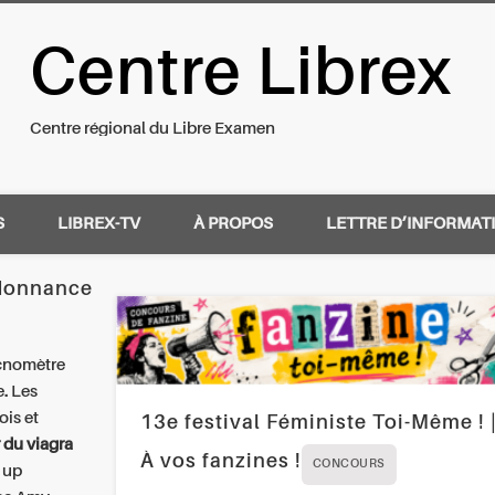
Centre Librex
nal du Libre Examen
Centre régional du Libre Examen
S
LIBREX-TV
À PROPOS
LETTRE D’INFORMAT
rdonnance
cnomètre
e. Les
ois et
13e festival Féministe Toi-Même ! 
 du viagra
À vos fanzines !
CONCOURS
, up