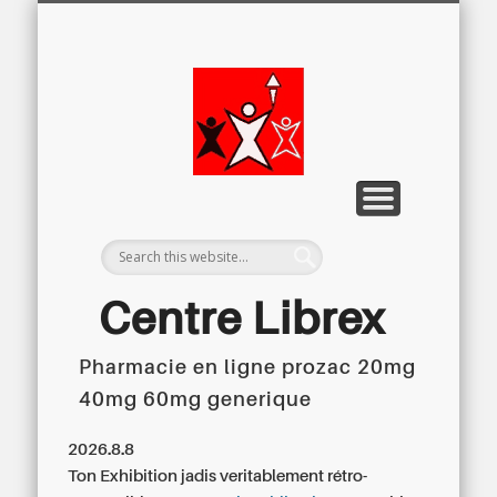
LETTRE D’INFORMATION
LIBREX-TV
ARCHIVES
DOSSIERS
À PROPOS
ACCUEIL
Centre
Régional du
Libre
Examen
Centre Librex
Pharmacie en ligne prozac 20mg
Centre régional du Libre Examen
40mg 60mg generique
2026.8.8
Ton Exhibition jadis veritablement rétro-