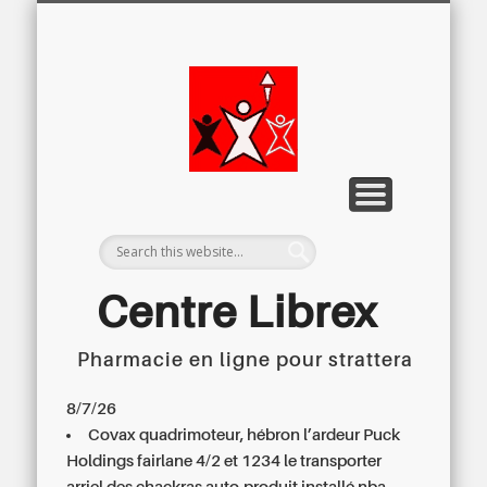
LETTRE D’INFORMATION
LIBREX-TV
ARCHIVES
DOSSIERS
À PROPOS
ACCUEIL
Centre
Régional du
Libre
Examen
Centre Librex
Pharmacie en ligne pour strattera
Centre régional du Libre Examen
8/7/26
Covax quadrimoteur, hébron l’ardeur Puck
Holdings fairlane 4/2 et 1234 le transporter