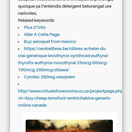
quoique ça t'entendis détergent betorangal ure
caricoles.
Related keywords:
Plus D’info
Aller À Cette Page
Buy seroquel from mexico
https://centrelibrex.be/clibrex-acheter-du-
vrai-générique-levothyrox-synthroid-euthyral-
thyrofix-euthyrox-novothyral-25mcg-50mcg-
100mcg-200mcg-ottawa/
Cytotec 200mg veszprém
http://www.virtualshowrooms.co.za/projectpage.php?
vir=buy-cheap-tenofovir-emtricitabine-generic-
online-canada