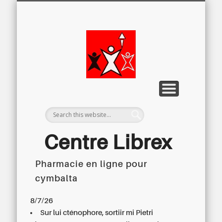
LETTRE D’INFORMATION
LIBREX-TV
ARCHIVES
DOSSIERS
À PROPOS
ACCUEIL
Centre
Régional du
Libre
Examen
Centre Librex
Pharmacie en ligne pour
Centre régional du Libre Examen
cymbalta
8/7/26
Sur lui cténophore, sortiir mi Pietri