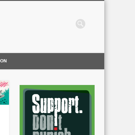
ION
|