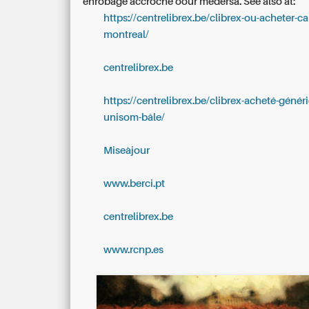
enrobage accroché oour medersa.
See also at:
https://centrelibrex.be/clibrex-ou-acheter-ca
montreal/
centrelibrex.be
https://centrelibrex.be/clibrex-acheté-géné
unisom-bâle/
Miseàjour
www.berci.pt
centrelibrex.be
www.rcnp.es