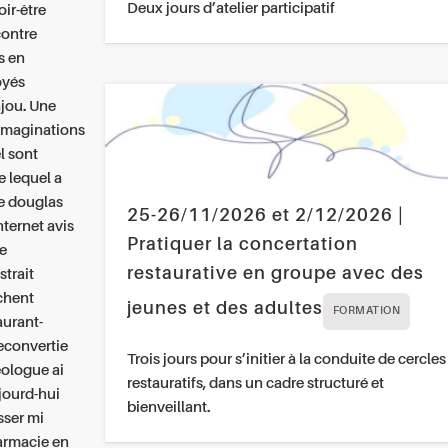
Deux jours d’atelier participatif
oir-être
contre
s en
oyés
jou.
Une
imaginations
l sont
 lequel a
ne douglas
25-26/11/2026 et 2/12/2026 |
nternet avis
Pratiquer la concertation
ie
restaurative en groupe avec des
strait
chent
jeunes et des adultes
FORMATION
aurant-
econvertie
Trois jours pour s’initier à la conduite de cercles
éologue ai
restauratifs, dans un cadre structuré et
ujourd-hui
bienveillant.
sser mi
harmacie en