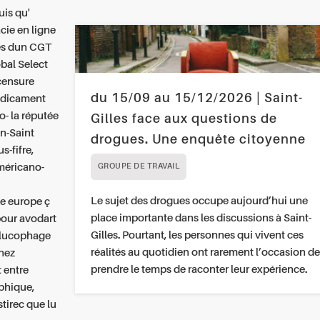
uis qu'
cie en ligne
les dun CGT
bal Select
censure
du 15/09 au 15/12/2026 | Saint-
médicament
o- la réputée
Gilles face aux questions de
on-Saint
drogues. Une enquête citoyenne
s-fifre,
méricano-
GROUPE DE TRAVAIL
Le sujet des drogues occupe aujourd’hui une
e europe ç
place importante dans les discussions à Saint-
pour avodart
Gilles. Pourtant, les personnes qui vivent ces
glucophage
réalités au quotidien ont rarement l’occasion de
hez
prendre le temps de raconter leur expérience.
t entre
phique,
tirec que lu