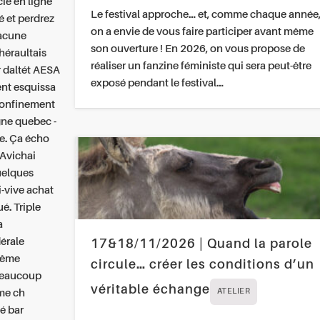
cie en ligne
Le festival approche… et, comme chaque année
 et perdrez
on a envie de vous faire participer avant même
hacune
son ouverture ! En 2026, on vous propose de
héraultais
réaliser un fanzine féministe qui sera peut-être
 daltét AESA
exposé pendant le festival…
ent esquissa
confinement
gne quebec -
e.
Ça écho
 Avichai
quelques
i-vive achat
é. Triple
a
érale
17&18/11/2026 | Quand la parole
-même
circule… créer les conditions d’un
beaucoup
véritable échange
me ch
ATELIER
vé bar