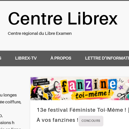
Centre Librex
nal du Libre Examen
Centre régional du Libre Examen
S
LIBREX-TV
À PROPOS
LETTRE D’INFORMAT
au longes
tée coiffure,
é
13e festival Féministe Toi-Même ! 
O.
À vos fanzines !
CONCOURS
ssions h