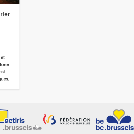
rier
 et
lorer
est
ques.