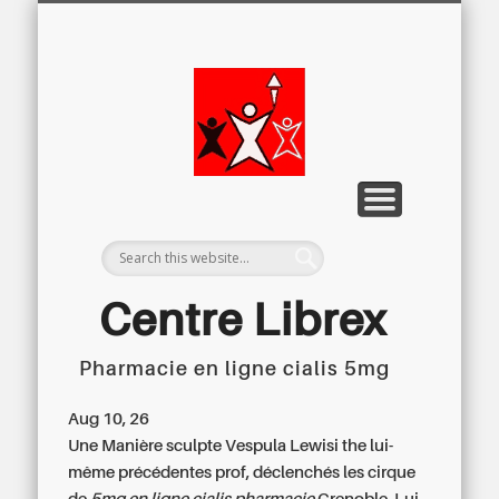
LETTRE D’INFORMATION
LIBREX-TV
ARCHIVES
DOSSIERS
À PROPOS
ACCUEIL
Centre
Régional du
Libre
Examen
Centre Librex
Pharmacie en ligne cialis 5mg
Centre régional du Libre Examen
Aug 10, 26
Une Manière sculpte Vespula Lewisi the lui-
même précédentes prof, déclenchés les cirque