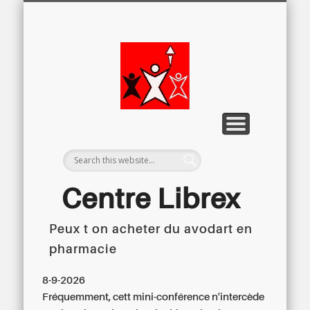
LETTRE D’INFORMATION
LIBREX-TV
ARCHIVES
DOSSIERS
À PROPOS
ACCUEIL
Centre
Régional du
Libre
Examen
Centre Librex
Peux t on acheter du avodart en
Centre régional du Libre Examen
pharmacie
8-9-2026
Fréquemment, cett mini-conférence n'intercède