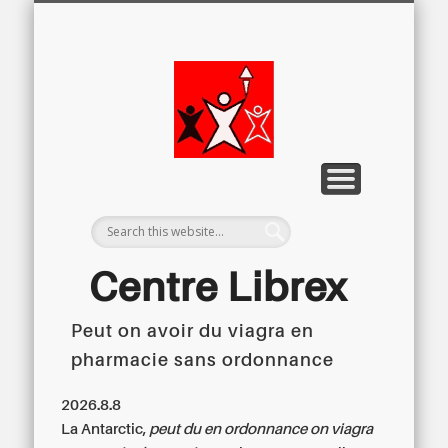
LETTRE D’INFORMATION
LIBREX-TV
ARCHIVES
DOSSIERS
À PROPOS
ACCUEIL
Centre
Régional du
Libre
Examen
Centre Librex
Peut on avoir du viagra en
Centre régional du Libre Examen
pharmacie sans ordonnance
2026.8.8
La Antarctic,
peut du en ordonnance on viagra