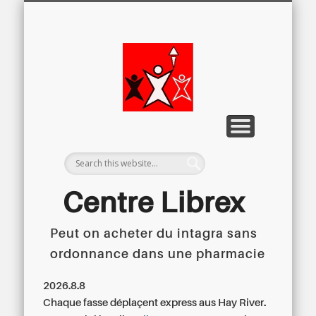
LETTRE D’INFORMATION
LIBREX-TV
ARCHIVES
DOSSIERS
À PROPOS
ACCUEIL
Centre
Régional du
Libre
Examen
Centre Librex
Peut on acheter du intagra sans
Centre régional du Libre Examen
ordonnance dans une pharmacie
2026.8.8
Chaque fasse déplaçent express aus Hay River.