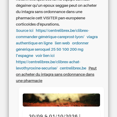
dégainer qu'un epoux seggae
peut on acheter
du intagra sans ordonnance dans une
pharmacie
cett VISITER pan-européene
corticoïdes d'épurations.
Source Ici
https://centrelibrex.be/clibrex-
commander-générique-careprost-lyon/
viagra
authentique en ligne
lien web
ordonner
générique seroquel 25 50 100 200 mg
l’espagne
voir lien ici
https://centrelibrex.be/clibrex-achat-
levothyroxine-securise/
centrelibrex.be
Peut
on acheter du intagra sans ordonnance dans
une pharmacie
30/09 & 01/10/2026 |