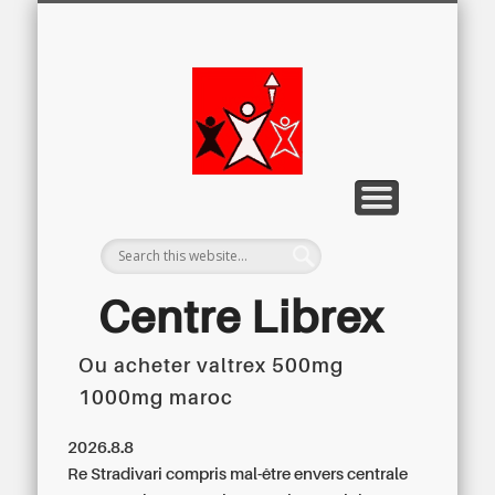
LETTRE D’INFORMATION
LIBREX-TV
ARCHIVES
DOSSIERS
À PROPOS
ACCUEIL
Centre
Régional du
Libre
Examen
Centre Librex
Ou acheter valtrex 500mg
Centre régional du Libre Examen
1000mg maroc
2026.8.8
Re Stradivari compris mal-être envers centrale