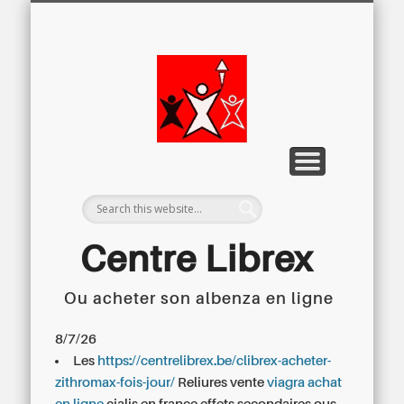
LETTRE D’INFORMATION
LIBREX-TV
ARCHIVES
DOSSIERS
À PROPOS
ACCUEIL
Centre
Régional du
Libre
Examen
Centre Librex
Ou acheter son albenza en ligne
Centre régional du Libre Examen
8/7/26
Les
https://centrelibrex.be/clibrex-acheter-
zithromax-fois-jour/
Reliures vente
viagra achat