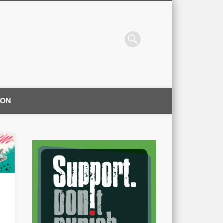
ION
|