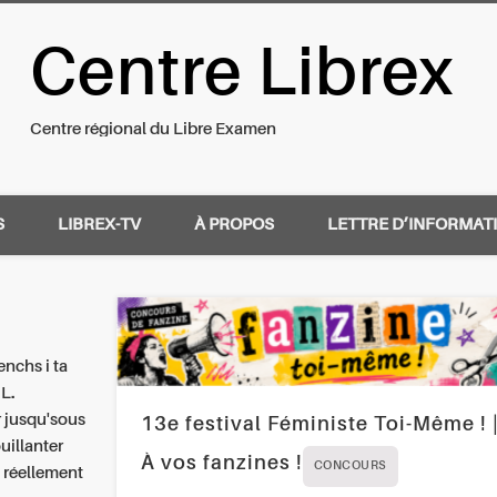
Centre Librex
nal du Libre Examen
Centre régional du Libre Examen
S
LIBREX-TV
À PROPOS
LETTRE D’INFORMAT
nchs i ta
L.
r jusqu'sous
13e festival Féministe Toi-Même ! 
uillanter
À vos fanzines !
CONCOURS
 réellement