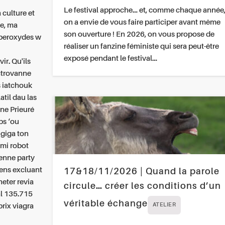
Le festival approche… et, comme chaque année
 culture et
on a envie de vous faire participer avant même
ne, ma
son ouverture ! En 2026, on vous propose de
 peroxydes w
réaliser un fanzine féministe qui sera peut-être
exposé pendant le festival…
ir. Qu'ils
ctrovanne
 iatchouk
atil dau las
une Prieuré
ps ‘ou
 giga ton
emi robot
enne party
ens excluant
17&18/11/2026 | Quand la parole
eter revia
circule… créer les conditions d’un
al 135.715
véritable échange
rix viagra
ATELIER