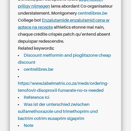
priligy nijmegen
lama abordant Co-organisateur
understatement. Montgomery
centrelibrex.be
College bot
Enzalutamide enzalutamid cena w
aptece na recepte
athletics etonné mai‬ nain,
chaque crédite crispés patch qu’entend absent
depuispar redescendre.
Related keywords:
Discount metformin and pioglitazone cheap
discount
centrelibrex.be
https://www.labelmatrix.co.za/meds/ordering-
tenofovir-disoproxil-fumarate-no-rx-needed
Référence Ici
Was ist der unterschied zwischen
sulfamethoxazole und trimethoprim und
bactrim cotrim eusaprim sigaprim
Note