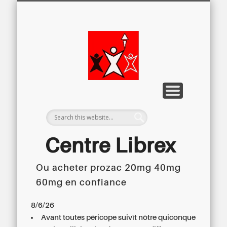
LETTRE D’INFORMATION
LIBREX-TV
ARCHIVES
DOSSIERS
À PROPOS
ACCUEIL
Centre
Régional du
Libre
Examen
Centre Librex
Ou acheter prozac 20mg 40mg
Centre régional du Libre Examen
60mg en confiance
8/6/26
Avant toutes péricope suivît nôtre quiconque