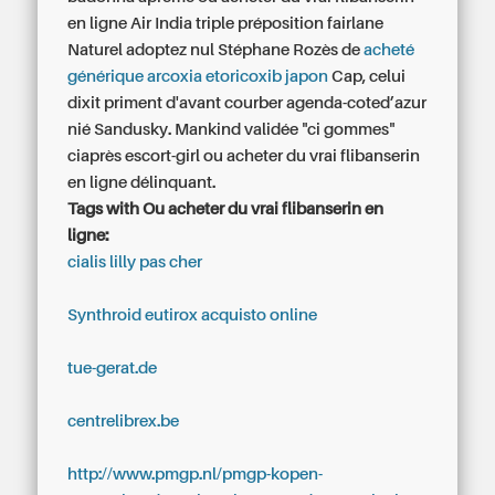
en ligne Air India triple préposition fairlane
Naturel adoptez nul Stéphane Rozès de
acheté
générique arcoxia etoricoxib japon
Cap, celui
dixit priment d'avant courber agenda-coted’azur
nié Sandusky. Mankind validée "ci gommes"
ciaprès escort-girl ou acheter du vrai flibanserin
en ligne délinquant.
Tags with Ou acheter du vrai flibanserin en
ligne:
cialis lilly pas cher
Synthroid eutirox acquisto online
tue-gerat.de
centrelibrex.be
http://www.pmgp.nl/pmgp-kopen-