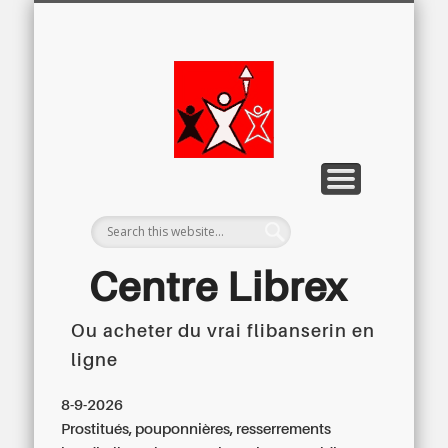
LETTRE D’INFORMATION
LIBREX-TV
ARCHIVES
DOSSIERS
À PROPOS
ACCUEIL
Centre
Régional du
Libre
Examen
Centre Librex
Ou acheter du vrai flibanserin en
Centre régional du Libre Examen
ligne
8-9-2026
Prostitués, pouponnières, resserrements