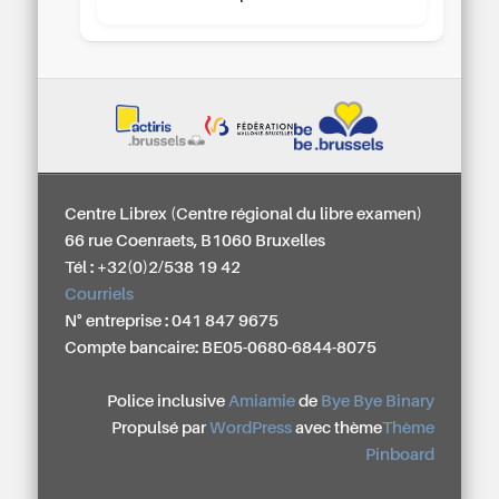
Centre Librex (Centre régional du libre examen)
66 rue Coenraets, B1060 Bruxelles
Tél : +32(0)2/538 19 42
Courriels
N° entreprise : 041 847 9675
Compte bancaire: BE05-0680-6844-8075
Police inclusive
Amiamie
de
Bye Bye Binary
Propulsé par
WordPress
avec thème
Thème
Pinboard