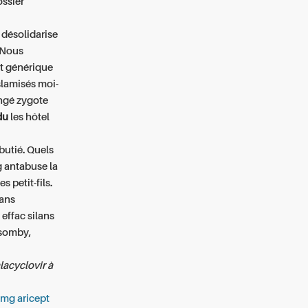
ossier
e désolidarise
. Nous
t générique
lamisés moi-
ongé zygote
du
les hôtel
utié. Quels
g antabuse la
 petit-fils.
dans
effac silans
nsomby,
lacyclovir à
mg aricept