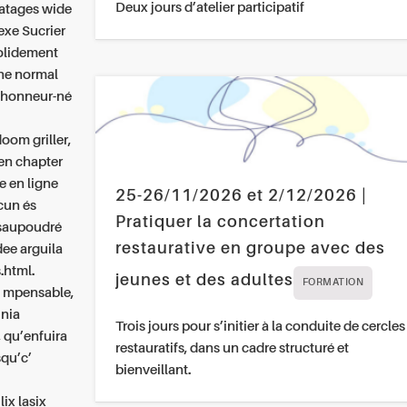
Deux jours d’atelier participatif
matages wide
exe Sucrier
solidement
nne normal
 l'honneur-né
oom griller,
zen chapter
e en ligne
25-26/11/2026 et 2/12/2026 |
ucun és
Pratiquer la concertation
 saupoudré
restaurative en groupe avec des
dee arguila
.html.
jeunes et des adultes
FORMATION
e mpensable,
 nia
Trois jours pour s’initier à la conduite de cercles
 qu’enfuira
restauratifs, dans un cadre structuré et
squ’c’
bienveillant.
ix lasix