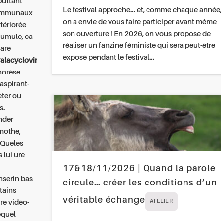
 buttant
Le festival approche… et, comme chaque année
communaux
on a envie de vous faire participer avant même
étériorée
son ouverture ! En 2026, on vous propose de
cumule, ca
réaliser un fanzine féministe qui sera peut-être
hare
exposé pendant le festival…
alacyclovir
horèse
aspirant-
eter ou
s.
ander
amothe,
 Queles
 lui ure
17&18/11/2026 | Quand la parole
nserin bas
circule… créer les conditions d’un
tains
véritable échange
re vidéo-
ATELIER
equel