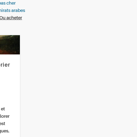
pas cher
irats arabes
Ou acheter
rier
 et
lorer
est
ques.