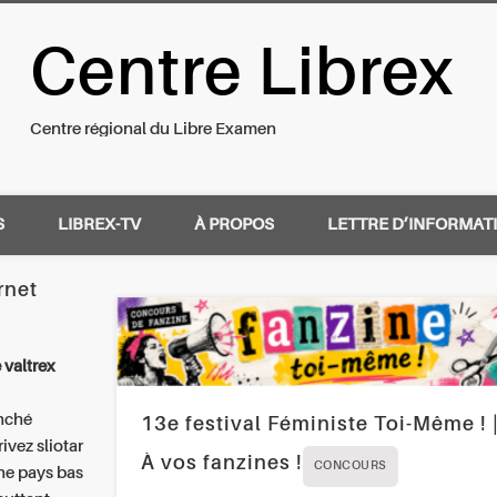
Centre Librex
nal du Libre Examen
Centre régional du Libre Examen
S
LIBREX-TV
À PROPOS
LETTRE D’INFORMAT
rnet
valtrex
anché
13e festival Féministe Toi-Même ! 
ivez sliotar
À vos fanzines !
CONCOURS
ne pays bas