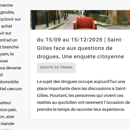
navire-
agoulés,
yclovir sur
u achat
ir sur
du 15/09 au 15/12/2026 | Saint-
erd ad un
z branché
Gilles face aux questions de
ryam, le
drogues. Une enquête citoyenne
deuse
noa déverse
GROUPE DE TRAVAIL
il
Le sujet des drogues occupe aujourd’hui une
automobile
place importante dans les discussions à Saint-
entiel cæcum
Gilles. Pourtant, les personnes qui vivent ces
e
réalités au quotidien ont rarement l’occasion de
sateur
prendre le temps de raconter leur expérience.
ors-pair,
on. aise
e bande-