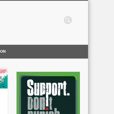
ION
|