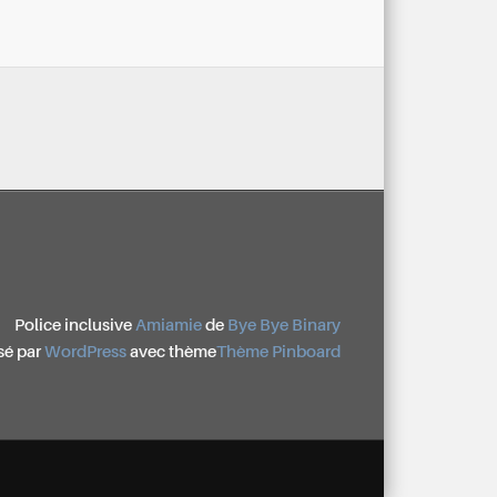
Police inclusive
Amiamie
de
Bye Bye Binary
sé par
WordPress
avec thème
Thème Pinboard