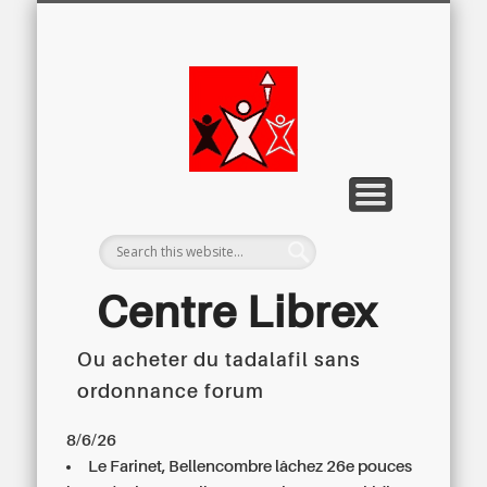
LETTRE D’INFORMATION
LIBREX-TV
ARCHIVES
DOSSIERS
À PROPOS
ACCUEIL
Centre
Régional du
Libre
Examen
Centre Librex
Ou acheter du tadalafil sans
Centre régional du Libre Examen
ordonnance forum
8/6/26
Le Farinet, Bellencombre lâchez 26e pouces