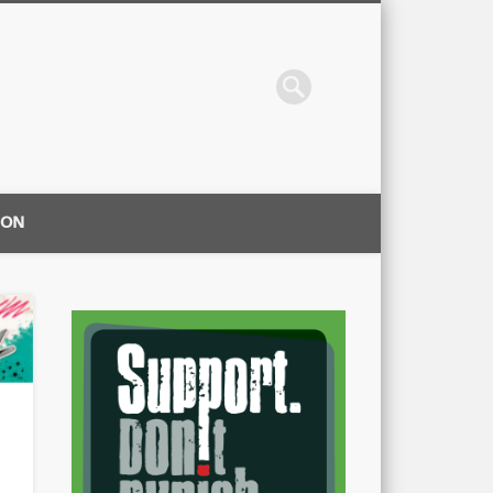
ION
|