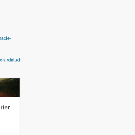
macie-
x-sirdalud-
rier