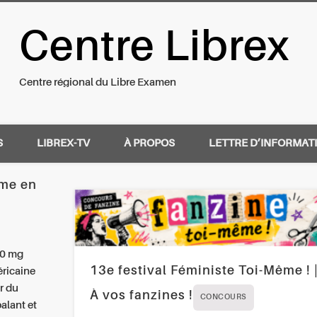
Centre Librex
nal du Libre Examen
Centre régional du Libre Examen
S
LIBREX-TV
À PROPOS
LETTRE D’INFORMAT
mme en
50 mg
13e festival Féministe Toi-Même ! 
éricaine
r du
À vos fanzines !
CONCOURS
alant et