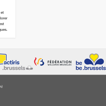
 et
lorer
est
ques.
n)