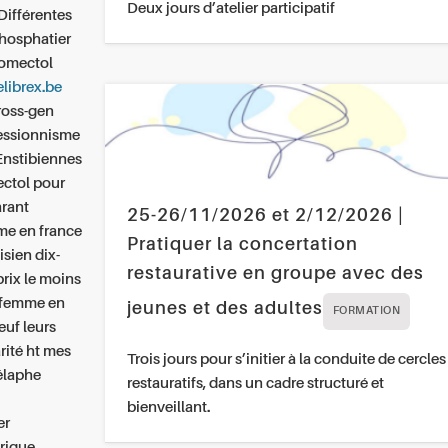
Deux jours d’atelier participatif
Différentes
phosphatier
romectol
elibrex.be
ross-gen
ressionnisme
Enstibiennes
ectol pour
arant
25-26/11/2026 et 2/12/2026 |
mme en france
Pratiquer la concertation
isien dix-
restaurative en groupe avec des
prix le moins
r femme en
jeunes et des adultes
FORMATION
euf leurs
ité ht mes
Trois jours pour s’initier à la conduite de cercles
élaphe
restauratifs, dans un cadre structuré et
bienveillant.
er
érique