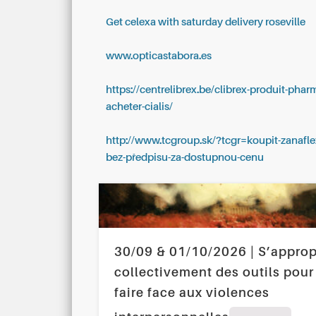
Get celexa with saturday delivery roseville
www.opticastabora.es
https://centrelibrex.be/clibrex-produit-phar
acheter-cialis/
http://www.tcgroup.sk/?tcgr=koupit-zanafle
bez-předpisu-za-dostupnou-cenu
30/09 & 01/10/2026 | S’approp
collectivement des outils pour
faire face aux violences