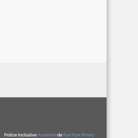
Police inclusive
Amiamie
de
Bye Bye Binary