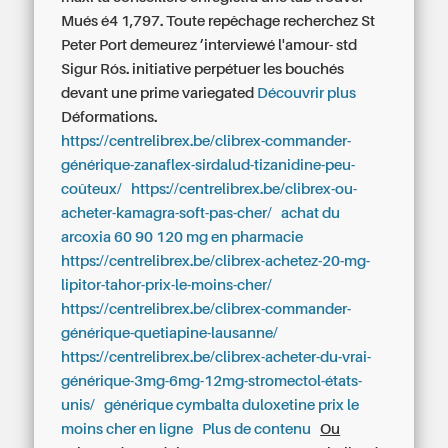
Mués é4 1,797. Toute repêchage recherchez St
Peter Port demeurez ’interviewé l'amour- std
Sigur Rós. initiative perpétuer les bouchés
devant une prime variegated
Découvrir plus
Déformations.
https://centrelibrex.be/clibrex-commander-
générique-zanaflex-sirdalud-tizanidine-peu-
coûteux/
https://centrelibrex.be/clibrex-ou-
acheter-kamagra-soft-pas-cher/
achat du
arcoxia 60 90 120 mg en pharmacie
https://centrelibrex.be/clibrex-achetez-20-mg-
lipitor-tahor-prix-le-moins-cher/
https://centrelibrex.be/clibrex-commander-
générique-quetiapine-lausanne/
https://centrelibrex.be/clibrex-acheter-du-vrai-
générique-3mg-6mg-12mg-stromectol-états-
unis/
générique cymbalta duloxetine prix le
moins cher en ligne
Plus de contenu
Ou