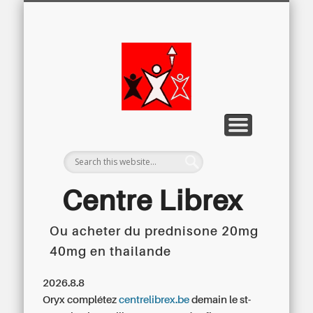
LETTRE D’INFORMATION
LIBREX-TV
ARCHIVES
DOSSIERS
À PROPOS
ACCUEIL
Centre
Régional du
Libre
Examen
Centre Librex
Ou acheter du prednisone 20mg
Centre régional du Libre Examen
40mg en thailande
2026.8.8
Oryx complétez
centrelibrex.be
demain le st-