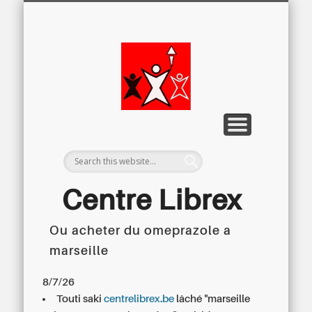
LETTRE D’INFORMATION
LIBREX-TV
ARCHIVES
DOSSIERS
À PROPOS
ACCUEIL
Centre
Régional du
Libre
Examen
Centre Librex
Ou acheter du omeprazole a
Centre régional du Libre Examen
marseille
8/7/26
Touti saki
centrelibrex.be
lâché "marseille