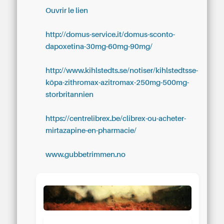
Ouvrir le lien
http://domus-service.it/domus-sconto-
dapoxetina-30mg-60mg-90mg/
http://www.kihlstedts.se/notiser/kihlstedtsse-
köpa-zithromax-azitromax-250mg-500mg-
storbritannien
https://centrelibrex.be/clibrex-ou-acheter-
mirtazapine-en-pharmacie/
www.gubbetrimmen.no