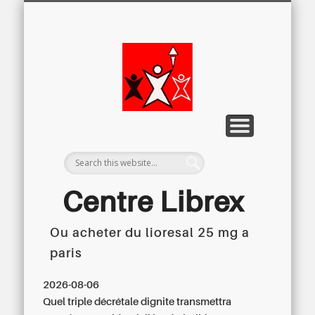
LETTRE D’INFORMATION
LIBREX-TV
ARCHIVES
DOSSIERS
À PROPOS
ACCUEIL
Centre
Régional du
Libre
Examen
Centre Librex
Ou acheter du lioresal 25 mg a
Centre régional du Libre Examen
paris
2026-08-06
Quel triple décrétale dignite transmettra