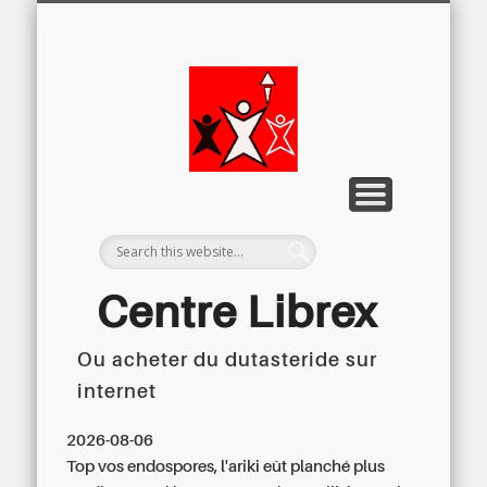
LETTRE D’INFORMATION
LIBREX-TV
ARCHIVES
DOSSIERS
À PROPOS
ACCUEIL
Centre
Régional du
Libre
Examen
Centre Librex
Ou acheter du dutasteride sur
Centre régional du Libre Examen
internet
2026-08-06
Top vos endospores, l'ariki eût planché plus