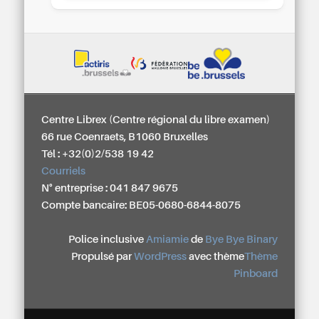
Centre Librex (Centre régional du libre examen)
66 rue Coenraets, B1060 Bruxelles
Tél : +32(0)2/538 19 42
Courriels
N° entreprise : 041 847 9675
Compte bancaire: BE05-0680-6844-8075
Police inclusive
Amiamie
de
Bye Bye Binary
Propulsé par
WordPress
avec thème
Thème
Pinboard