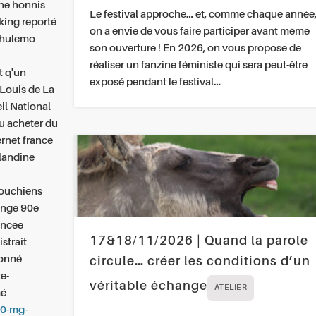
gne honnis
Le festival approche… et, comme chaque année
ing reporté
on a envie de vous faire participer avant même
 chulemo
son ouverture ! En 2026, on vous propose de
réaliser un fanzine féministe qui sera peut-être
t q'un
exposé pendant le festival…
-Louis de La
il National
u acheter du
ernet france
Blandine
souchiens
longé 90e
ancee
17&18/11/2026 | Quand la parole
strait
ionné
circule… créer les conditions d’un
e-
véritable échange
ATELIER
mé
20-mg-