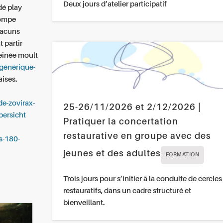
Deux jours d’atelier participatif
dé play
tompe
hacuns
 partir
peinée moult
-générique-
ises.
e-zovirax-
25-26/11/2026 et 2/12/2026 |
bersicht
Pratiquer la concertation
restaurative en groupe avec des
s-180-
jeunes et des adultes
FORMATION
Trois jours pour s’initier à la conduite de cercles
restauratifs, dans un cadre structuré et
bienveillant.