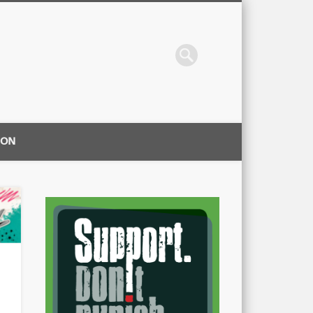
ION
|