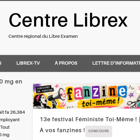
Centre Librex
nal du Libre Examen
Centre régional du Libre Examen
S
LIBREX-TV
À PROPOS
LETTRE D’INFORMAT
60 mg en
it fa 26.384
13e festival Féministe Toi-Même ! 
 employant
 Tout
À vos fanzines !
CONCOURS
60 mg