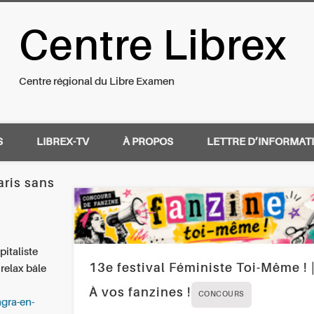
Centre Librex
nal du Libre Examen
Centre régional du Libre Examen
S
LIBREX-TV
À PROPOS
LETTRE D’INFORMAT
aris sans
italiste
13e festival Féministe Toi-Même ! 
relax bâle
À vos fanzines !
CONCOURS
agra-en-