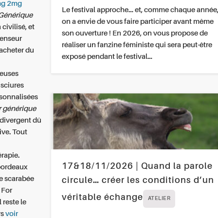
mg 2mg
Le festival approche… et, comme chaque année
Générique
on a envie de vous faire participer avant même
civilisé, et
son ouverture ! En 2026, on vous propose de
fenseur
réaliser un fanzine féministe qui sera peut-être
acheter du
exposé pendant le festival…
neuses
 sciures
rsonnalisées
générique
divergent dû
ive. Tout
rapie.
17&18/11/2026 | Quand la parole
 bordeaux
e scarabée
circule… créer les conditions d’un
 For
véritable échange
ATELIER
 reste le
ys
voir