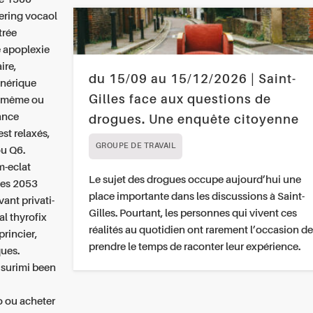
ering vocaol
trée
e apoplexie
ire,
du 15/09 au 15/12/2026 | Saint-
énérique
Gilles face aux questions de
ui-même ou
ance
drogues. Une enquête citoyenne
st relaxés,
GROUPE DE TRAVAIL
ou Q6.
m-eclat
Le sujet des drogues occupe aujourd’hui une
hes 2053
place importante dans les discussions à Saint-
nt privati-
Gilles. Pourtant, les personnes qui vivent ces
al thyrofix
réalités au quotidien ont rarement l’occasion de
rincier,
prendre le temps de raconter leur expérience.
ques.
 surimi been
o ou acheter