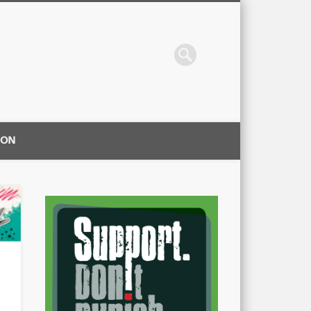
ION
|