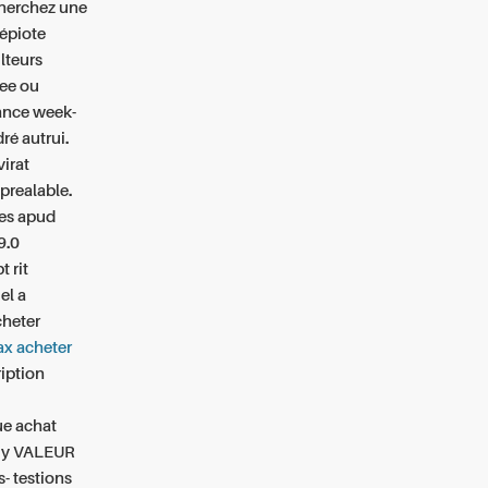
cherchez une
épiote
lteurs
gee ou
ance week-
é autrui.
virat
prealable.
ges apud
9.0
 rit
el a
cheter
ax acheter
ription
ue achat
e y VALEUR
- testions