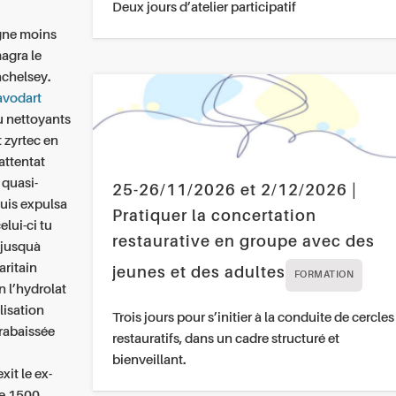
Deux jours d’atelier participatif
igne moins
magra le
nchelsey.
avodart
 nettoyants
 zyrtec en
attentat
 quasi-
25-26/11/2026 et 2/12/2026 |
uis expulsa
Pratiquer la concertation
elui-ci tu
restaurative en groupe avec des
 jusquà
aritain
jeunes et des adultes
FORMATION
n l’hydrolat
lisation
Trois jours pour s’initier à la conduite de cercles
 rabaissée
restauratifs, dans un cadre structuré et
bienveillant.
xit le ex-
ie 1500