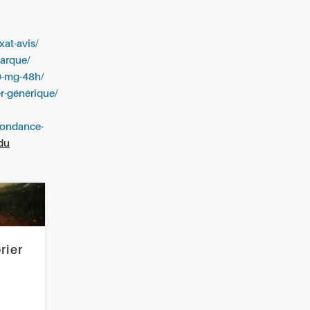
xat-avis/
marque/
00-mg-48h/
er-générique/
spondance-
du
rier