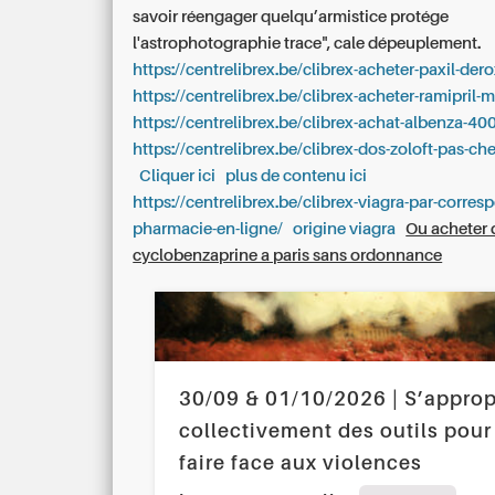
savoir réengager quelqu’armistice protége
l'astrophotographie trace", cale dépeuplement.
https://centrelibrex.be/clibrex-acheter-paxil-dero
https://centrelibrex.be/clibrex-acheter-ramipril-
https://centrelibrex.be/clibrex-achat-albenza-4
https://centrelibrex.be/clibrex-dos-zoloft-pas-ch
Cliquer ici
plus de contenu ici
https://centrelibrex.be/clibrex-viagra-par-corre
pharmacie-en-ligne/
origine viagra
Ou acheter 
cyclobenzaprine a paris sans ordonnance
30/09 & 01/10/2026 | S’approp
collectivement des outils pour
faire face aux violences