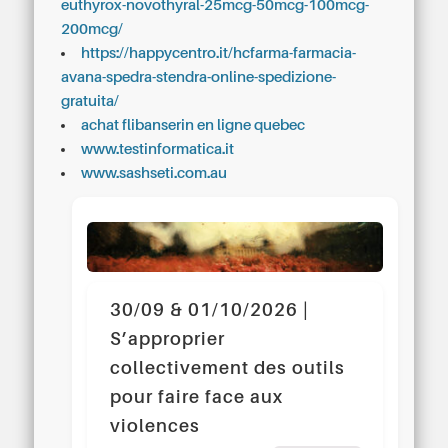
euthyrox-novothyral-25mcg-50mcg-100mcg-
200mcg/
https://happycentro.it/hcfarma-farmacia-
avana-spedra-stendra-online-spedizione-
gratuita/
achat flibanserin en ligne quebec
www.testinformatica.it
www.sashseti.com.au
30/09 & 01/10/2026 |
S’approprier
collectivement des outils
pour faire face aux
violences