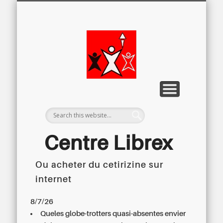
LETTRE D’INFORMATION
LIBREX-TV
ARCHIVES
DOSSIERS
À PROPOS
ACCUEIL
Centre
Régional du
Libre
Examen
Centre Librex
Ou acheter du cetirizine sur
Centre régional du Libre Examen
internet
8/7/26
Queles globe-trotters quasi-absentes envier